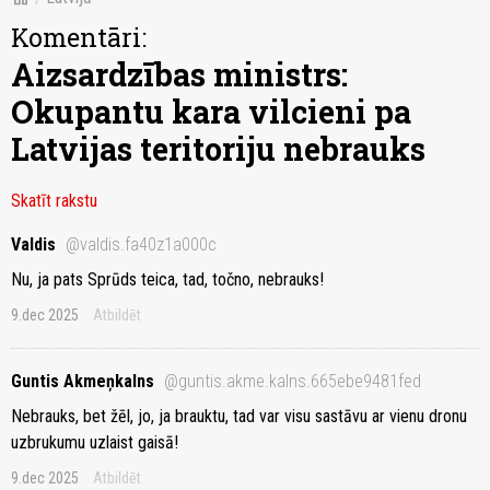
Komentāri:
Aizsardzības ministrs:
Okupantu kara vilcieni pa
Latvijas teritoriju nebrauks
Skatīt rakstu
Valdis
@valdis.fa40z1a000c
Nu, ja pats Sprūds teica, tad, točno, nebrauks!
9.dec 2025
Atbildēt
Guntis Akmeņkalns
@guntis.akme.kalns.665ebe9481fed
Nebrauks, bet žēl, jo, ja brauktu, tad var visu sastāvu ar vienu dronu
uzbrukumu uzlaist gaisā!
9.dec 2025
Atbildēt