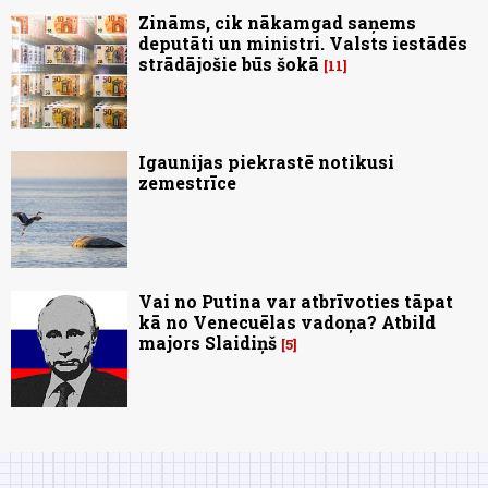
Zināms, cik nākamgad saņems
deputāti un ministri. Valsts iestādēs
strādājošie būs šokā
11
Igaunijas piekrastē notikusi
zemestrīce
Vai no Putina var atbrīvoties tāpat
kā no Venecuēlas vadoņa? Atbild
majors Slaidiņš
5