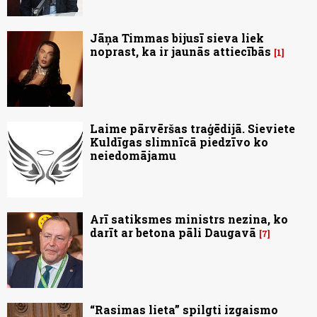
Jāņa Timmas bijusī sieva liek
noprast, ka ir jaunās attiecībās
1
Laime pārvēršas traģēdijā. Sieviete
Kuldīgas slimnīcā piedzīvo ko
neiedomājamu
Arī satiksmes ministrs nezina, ko
darīt ar betona pāli Daugavā
7
“Rasimas lieta” spilgti izgaismo