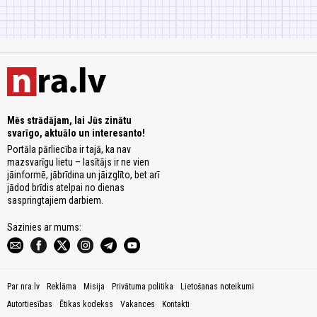
Mēs strādājam, lai Jūs zinātu
svarīgo, aktuālo un interesanto!
Portāla pārliecība ir tajā, ka nav
mazsvarīgu lietu – lasītājs ir ne vien
jāinformē, jābrīdina un jāizglīto, bet arī
jādod brīdis atelpai no dienas
saspringtajiem darbiem.
Sazinies ar mums:
Par nra.lv
Reklāma
Misija
Privātuma politika
Lietošanas noteikumi
Autortiesības
Ētikas kodekss
Vakances
Kontakti