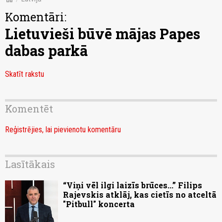
Komentāri:
Lietuvieši būvē mājas Papes
dabas parkā
Skatīt rakstu
Komentēt
Reģistrējies, lai pievienotu komentāru
Lasītākais
“Viņi vēl ilgi laizīs brūces...” Filips
Rajevskis atklāj, kas cietīs no atceltā
"Pitbull" koncerta