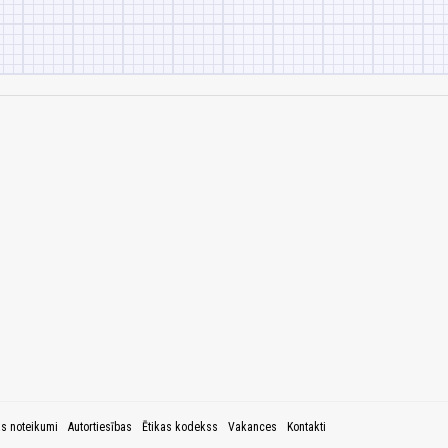
as noteikumi
Autortiesības
Ētikas kodekss
Vakances
Kontakti