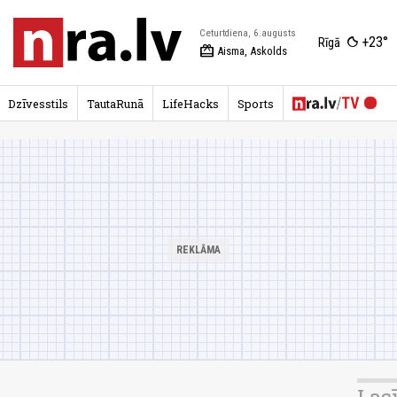
Ceturtdiena, 6.augusts
+23°
Rīgā
redeem
Aisma, Askolds
Dzīvesstils
TautaRunā
LifeHacks
Sports