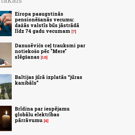
ītākais
Eiropa paaugstinās
pensionēšanās vecumu:
dažās valstīs būs jāstrādā
līdz 74 gadu vecumam
7
Danusēvičs ceļ trauksmi par
notiekošo pēc "Mere"
slēgšanas
10
Baltijas jūrā izplatās “jūras
kanibāls”
Brīdina par iespējamu
globālu elektrības
pārrāvumu
4