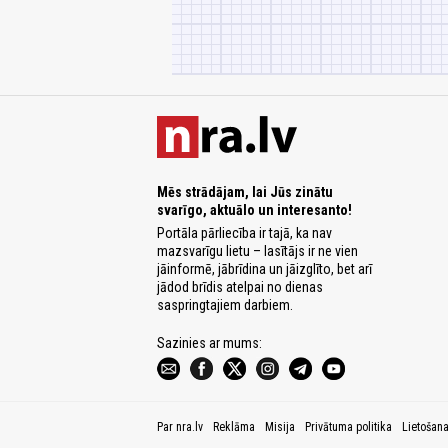
Mēs strādājam, lai Jūs zinātu
svarīgo, aktuālo un interesanto!
Portāla pārliecība ir tajā, ka nav
mazsvarīgu lietu – lasītājs ir ne vien
jāinformē, jābrīdina un jāizglīto, bet arī
jādod brīdis atelpai no dienas
saspringtajiem darbiem.
Sazinies ar mums:
Par nra.lv
Reklāma
Misija
Privātuma politika
Lietošan