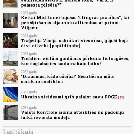
pamesta pilsēta?"
2024.gads
Keitai Midltonei bijušas “stingras prasības”, lai
pēc šķiršanās atjaunotu attiecības ar princi
Viljamu
2024.gads
Traģēdija Vācijā: sabrūkot viesnīcai, gājuši bojā
divi cilvēki [papildināts]
2024.gads
Trešdien vietām gaidāmas pērkona lietusgāzes;
kur saglabāsies saulainākais laiks?
2025.gads
"Drausmas, kāda cūcība!" Sešu bērnu māte
sanikno soctīklus
2025.gads
Ukraina steidzami grib palaist savu DOGE
13
2025.gads
Valsts kontrole aicina atteikties no padomju
laikā ieviesta modeļa
Lasītākais