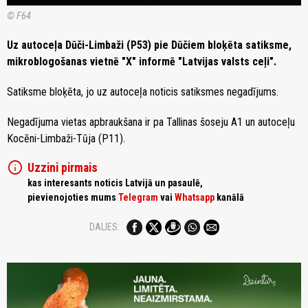
© F64
Uz autoceļa Dūči-Limbaži (P53) pie Dūčiem bloķēta satiksme,
mikroblogošanas vietnē "X" informē "Latvijas valsts ceļi".
Satiksme bloķēta, jo uz autoceļa noticis satiksmes negadījums.
Negadījuma vietas apbraukšana ir pa Tallinas šoseju A1 un autoceļu
Kocēni-Limbaži-Tūja (P11).
info
Uzzini pirmais
kas interesants noticis Latvijā un pasaulē,
pievienojoties mums
Telegram
vai
Whatsapp
kanālā
DALIES: