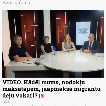
Svarīgākais
VIDEO. Kādēļ mums, nodokļu
maksātājiem, jāapmaksā migrantu
deju vakari?
8
15:05