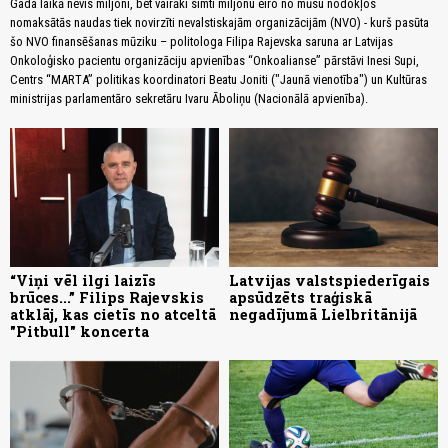
Gada laikā nevis miljoni, bet vairāki simti miljonu eiro no mūsu nodokļos
nomaksātās naudas tiek novirzīti nevalstiskajām organizācijām (NVO) - kurš pasūta
šo NVO finansēšanas mūziku – politologa Filipa Rajevska saruna ar Latvijas
Onkoloģisko pacientu organizāciju apvienības “Onkoalianse” pārstāvi Inesi Supi,
Centrs “MARTA” politikas koordinatori Beatu Joniti ("Jaunā vienotība") un Kultūras
ministrijas parlamentāro sekretāru Ivaru Āboliņu (Nacionālā apvienība).
“Viņi vēl ilgi laizīs
Latvijas valstspiederīgais
brūces...” Filips Rajevskis
apsūdzēts traģiskā
atklāj, kas cietīs no atceltā
negadījumā Lielbritānijā
"Pitbull" koncerta