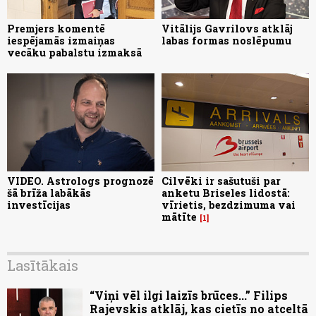
Premjers komentē
Vitālijs Gavrilovs atklāj
iespējamās izmaiņas
labas formas noslēpumu
vecāku pabalstu izmaksā
VIDEO. Astrologs prognozē
Cilvēki ir sašutuši par
šā brīža labākās
anketu Briseles lidostā:
investīcijas
vīrietis, bezdzimuma vai
mātīte
1
Lasītākais
“Viņi vēl ilgi laizīs brūces...” Filips
Rajevskis atklāj, kas cietīs no atceltā