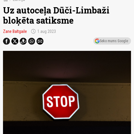
Uz autoceļa Dūči-Limbaži
bloķēta satiksme
schedule
Zane Baltgaile
1.aug 2023
Seko mums Google