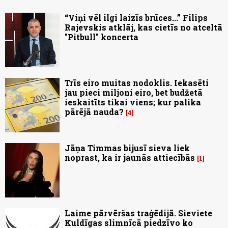
“Viņi vēl ilgi laizīs brūces...” Filips
Rajevskis atklāj, kas cietīs no atceltā
"Pitbull" koncerta
Trīs eiro muitas nodoklis. Iekasēti
jau pieci miljoni eiro, bet budžetā
ieskaitīts tikai viens; kur palika
pārējā nauda?
4
Jāņa Timmas bijusī sieva liek
noprast, ka ir jaunās attiecībās
1
Laime pārvēršas traģēdijā. Sieviete
Kuldīgas slimnīcā piedzīvo ko