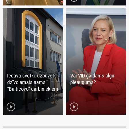
volume_mute
Iecavā svētki: uzbūvēts
Vai VID gaidāms algu
dzīvojamais nams
pieaugums?
"Balticovo" darbiniekiem
play_circle
play_circle