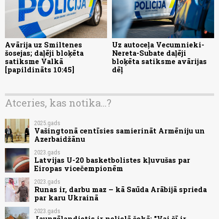
Avārija uz Smiltenes
Uz autoceļa Vecumnieki-
šosejas; daļēji bloķēta
Nereta-Subate daļēji
satiksme Valkā
bloķēta satiksme avārijas
[papildināts 10:45]
dēļ
Atceries, kas notika...?
2025.gads
Vašingtonā centīsies samierināt Armēniju un
Azerbaidžānu
2023.gads
Latvijas U-20 basketbolistes kļuvušas par
Eiropas vicečempionēm
2023.gads
Runas ir, darbu maz – kā Saūda Arābijā sprieda
par karu Ukrainā
2023.gads
Jaunzēlandietis ir nelielā šokā; "Vai šī ir