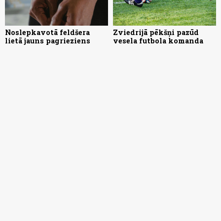
Noslepkavotā feldšera
Zviedrijā pēkšņi pazūd
lietā jauns pagrieziens
vesela futbola komanda