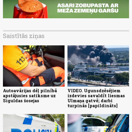
Saistītās ziņas
Autoavārijas dēļ pilnībā
VIDEO. Ugunsdzēsējiem
apstājusies satiksme uz
izdevies savaldīt liesmas
Siguldas šosejas
Ulmaņa gatvē; darbi
turpinās [papildināts]