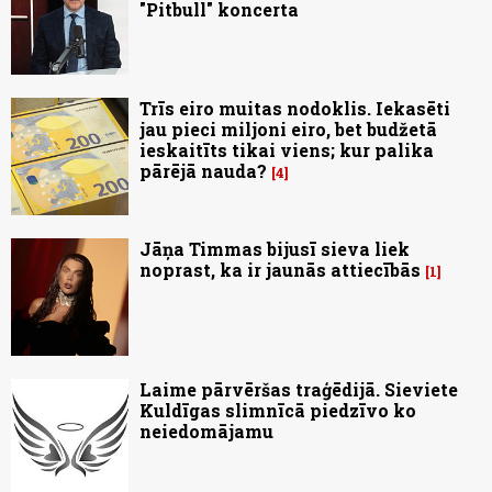
"Pitbull" koncerta
Trīs eiro muitas nodoklis. Iekasēti
jau pieci miljoni eiro, bet budžetā
ieskaitīts tikai viens; kur palika
pārējā nauda?
4
Jāņa Timmas bijusī sieva liek
noprast, ka ir jaunās attiecībās
1
Laime pārvēršas traģēdijā. Sieviete
Kuldīgas slimnīcā piedzīvo ko
neiedomājamu