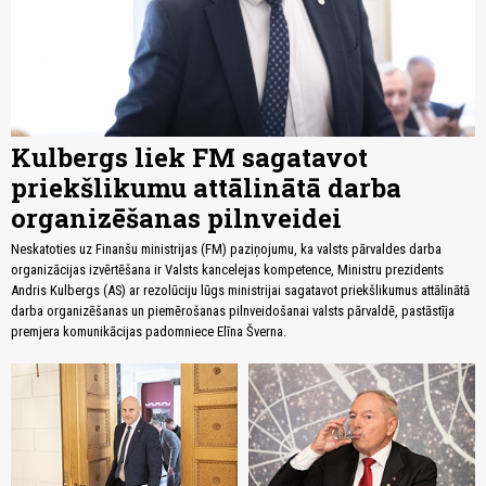
Kulbergs liek FM sagatavot
priekšlikumu attālinātā darba
organizēšanas pilnveidei
Neskatoties uz Finanšu ministrijas (FM) paziņojumu, ka valsts pārvaldes darba
organizācijas izvērtēšana ir Valsts kancelejas kompetence, Ministru prezidents
Andris Kulbergs (AS) ar rezolūciju lūgs ministrijai sagatavot priekšlikumus attālinātā
darba organizēšanas un piemērošanas pilnveidošanai valsts pārvaldē, pastāstīja
premjera komunikācijas padomniece Elīna Šverna.