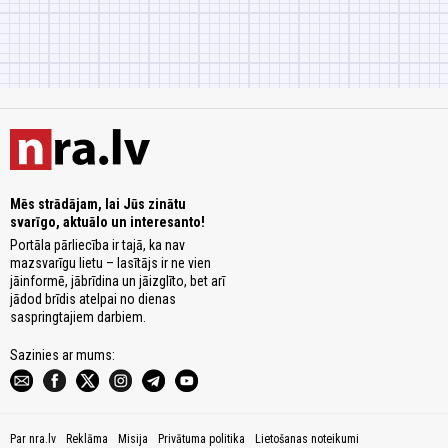
Mēs strādājam, lai Jūs zinātu
svarīgo, aktuālo un interesanto!
Portāla pārliecība ir tajā, ka nav
mazsvarīgu lietu – lasītājs ir ne vien
jāinformē, jābrīdina un jāizglīto, bet arī
jādod brīdis atelpai no dienas
saspringtajiem darbiem.
Sazinies ar mums:
Par nra.lv
Reklāma
Misija
Privātuma politika
Lietošanas noteikumi