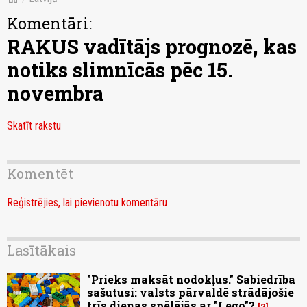
Komentāri:
RAKUS vadītājs prognozē, kas
notiks slimnīcās pēc 15.
novembra
Skatīt rakstu
Komentēt
Reģistrējies, lai pievienotu komentāru
Lasītākais
"Prieks maksāt nodokļus." Sabiedrība
sašutusi: valsts pārvaldē strādājošie
trīs dienas spēlējās ar "Lego"?
2