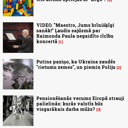
VIDEO. "Maestro, Jums brīnišķīgi
sanāk!" Ļaudis sajūsmā par
Raimonda Paula negaidīto rīcību
koncertā
1
Putins paziņo, ka Ukraina zaudēs
"rietumu zemes", un piemin Poliju
2
Pensionēšanās vecums Eiropā strauji
palielinās: kurās valstīs būs
visgarākais darba mūžs?
3