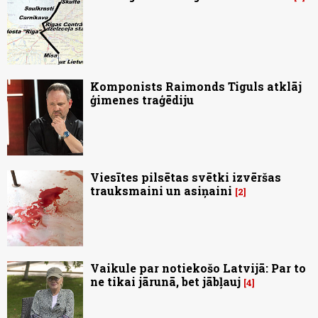
Komponists Raimonds Tiguls atklāj
ģimenes traģēdiju
Viesītes pilsētas svētki izvēršas
trauksmaini un asiņaini
2
Vaikule par notiekošo Latvijā: Par to
ne tikai jārunā, bet jābļauj
4