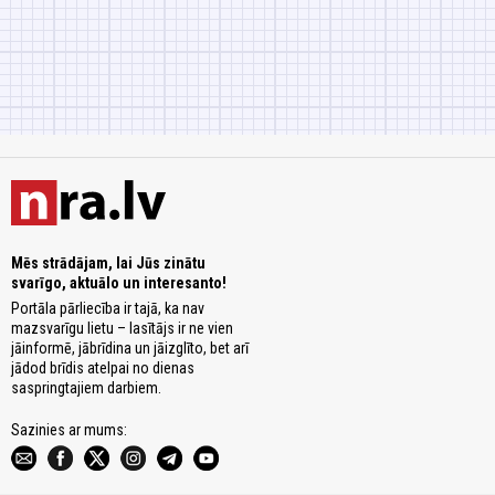
Mēs strādājam, lai Jūs zinātu
svarīgo, aktuālo un interesanto!
Portāla pārliecība ir tajā, ka nav
mazsvarīgu lietu – lasītājs ir ne vien
jāinformē, jābrīdina un jāizglīto, bet arī
jādod brīdis atelpai no dienas
saspringtajiem darbiem.
Sazinies ar mums: