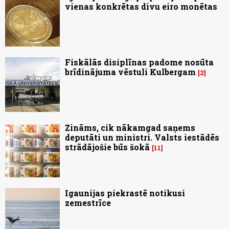
vienas konkrētas divu eiro monētas
Fiskālās disiplīnas padome nosūta
brīdinājuma vēstuli Kulbergam
2
Zināms, cik nākamgad saņems
deputāti un ministri. Valsts iestādēs
strādājošie būs šokā
11
Igaunijas piekrastē notikusi
zemestrīce