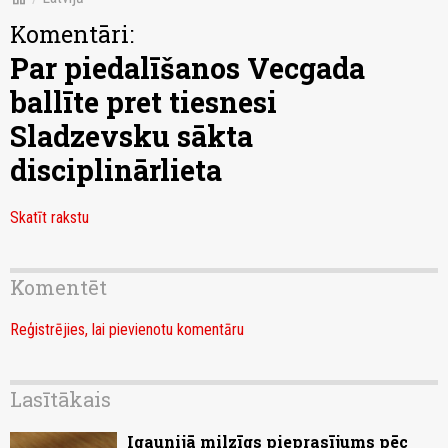
Komentāri:
Par piedalīšanos Vecgada
ballīte pret tiesnesi
Sladzevsku sākta
disciplinārlieta
Skatīt rakstu
Komentēt
Reģistrējies, lai pievienotu komentāru
Lasītākais
Igaunijā milzīgs pieprasījums pēc