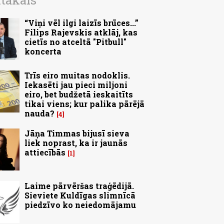
ītākais
“Viņi vēl ilgi laizīs brūces...”
Filips Rajevskis atklāj, kas
cietīs no atceltā "Pitbull"
koncerta
Trīs eiro muitas nodoklis.
Iekasēti jau pieci miljoni
eiro, bet budžetā ieskaitīts
tikai viens; kur palika pārējā
nauda?
4
Jāņa Timmas bijusī sieva
liek noprast, ka ir jaunās
attiecībās
1
Laime pārvēršas traģēdijā.
Sieviete Kuldīgas slimnīcā
piedzīvo ko neiedomājamu