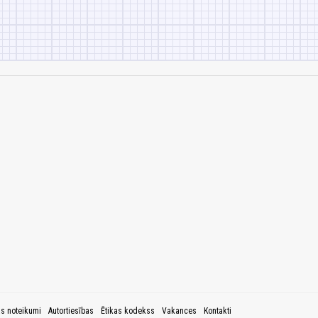
as noteikumi
Autortiesības
Ētikas kodekss
Vakances
Kontakti