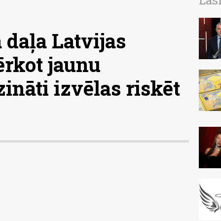
Las
 daļa Latvijas
ērkot jaunu
nāti izvēlas riskēt