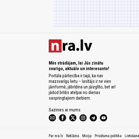
Mēs strādājam, lai Jūs zinātu
svarīgo, aktuālo un interesanto!
Portāla pārliecība ir tajā, ka nav
mazsvarīgu lietu – lasītājs ir ne vien
jāinformē, jābrīdina un jāizglīto, bet arī
jādod brīdis atelpai no dienas
saspringtajiem darbiem.
Sazinies ar mums:
Par nra.lv
Reklāma
Misija
Privātuma politika
Lietošan