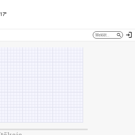
17°
login
search