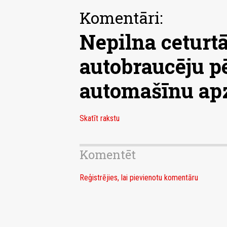
Komentāri:
Nepilna ceturtā
autobraucēju p
automašīnu apzi
Skatīt rakstu
Komentēt
Reģistrējies, lai pievienotu komentāru