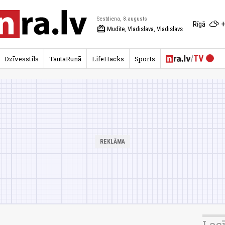
Sestdiena, 8.augusts
+
Rīgā
redeem
Mudīte, Vladislava, Vladislavs
Dzīvesstils
TautaRunā
LifeHacks
Sports