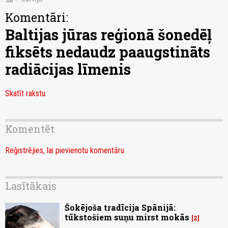
Komentāri:
Baltijas jūras reģionā šonedēļ
fiksēts nedaudz paaugstināts
radiācijas līmenis
Skatīt rakstu
Komentēt
Reģistrējies, lai pievienotu komentāru
Lasītākais
Šokējoša tradīcija Spānijā:
tūkstošiem suņu mirst mokās
2