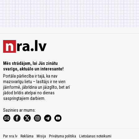
Mēs strādājam, lai Jūs zinātu
svarīgo, aktuālo un interesanto!
Portāla pārliecība ir tajā, ka nav
mazsvarīgu lietu – lasītājs ir ne vien
jāinformē, jābrīdina un jāizglīto, bet arī
jādod brīdis atelpai no dienas
saspringtajiem darbiem.
Sazinies ar mums:
Par nra.lv
Reklāma
Misija
Privātuma politika
Lietošanas noteikumi