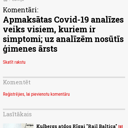
Komentāri:
Apmaksātas Covid-19 analīzes
veiks visiem, kuriem ir
simptomi; uz analīzēm nosūtīs
ģimenes ārsts
Skatīt rakstu
Komentēt
Reģistrējies, lai pievienotu komentāru
Lasītākais
Kulbergs atdos Rīgai "Rail Baltica"
8