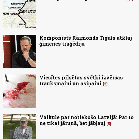
Komponists Raimonds Tiguls atklāj
ģimenes traģēdiju
Viesītes pilsētas svētki izvēršas
trauksmaini un asiņaini
2
Vaikule par notiekošo Latvijā: Par to
ne tikai jārunā, bet jābļauj
5