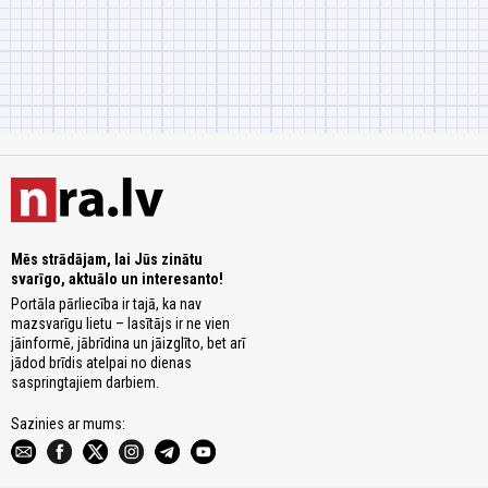
Mēs strādājam, lai Jūs zinātu
svarīgo, aktuālo un interesanto!
Portāla pārliecība ir tajā, ka nav
mazsvarīgu lietu – lasītājs ir ne vien
jāinformē, jābrīdina un jāizglīto, bet arī
jādod brīdis atelpai no dienas
saspringtajiem darbiem.
Sazinies ar mums: