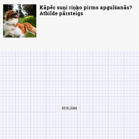
Kāpēc suņi riņķo pirms apgulšanās?
Atbilde pārsteigs