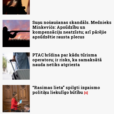
Suņu nošaušanas skandāls. Mednieks
Minkevičs: Apsūdzību un
kompensāciju neatzīstu; arī pārējie
apsūdzētie rausta plecus
PTAC brīdina par kādu tūrisma
operatoru; ir risks, ka samaksātā
nauda netiks atgriezta
“Rasimas lieta” spilgti izgaismo
politiķu liekulīgo būtību
4