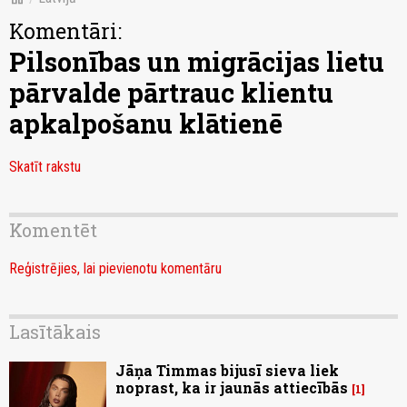
Komentāri:
Pilsonības un migrācijas lietu
pārvalde pārtrauc klientu
apkalpošanu klātienē
Skatīt rakstu
Komentēt
Reģistrējies, lai pievienotu komentāru
Lasītākais
Jāņa Timmas bijusī sieva liek
noprast, ka ir jaunās attiecībās
1