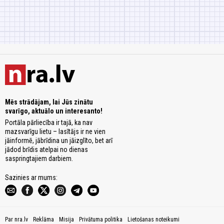
Mēs strādājam, lai Jūs zinātu
svarīgo, aktuālo un interesanto!
Portāla pārliecība ir tajā, ka nav
mazsvarīgu lietu – lasītājs ir ne vien
jāinformē, jābrīdina un jāizglīto, bet arī
jādod brīdis atelpai no dienas
saspringtajiem darbiem.
Sazinies ar mums:
Par nra.lv
Reklāma
Misija
Privātuma politika
Lietošanas noteikumi