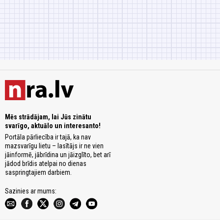
Mēs strādājam, lai Jūs zinātu
svarīgo, aktuālo un interesanto!
Portāla pārliecība ir tajā, ka nav
mazsvarīgu lietu – lasītājs ir ne vien
jāinformē, jābrīdina un jāizglīto, bet arī
jādod brīdis atelpai no dienas
saspringtajiem darbiem.
Sazinies ar mums: