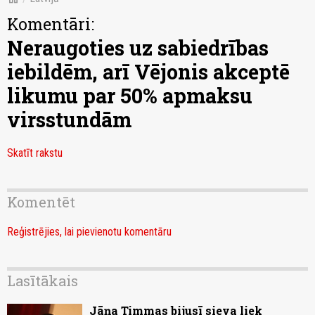
Komentāri:
Neraugoties uz sabiedrības
iebildēm, arī Vējonis akceptē
likumu par 50% apmaksu
virsstundām
Skatīt rakstu
Komentēt
Reģistrējies, lai pievienotu komentāru
Lasītākais
Jāņa Timmas bijusī sieva liek