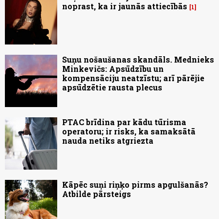
noprast, ka ir jaunās attiecībās
1
Suņu nošaušanas skandāls. Mednieks
Minkevičs: Apsūdzību un
kompensāciju neatzīstu; arī pārējie
apsūdzētie rausta plecus
PTAC brīdina par kādu tūrisma
operatoru; ir risks, ka samaksātā
nauda netiks atgriezta
Kāpēc suņi riņķo pirms apgulšanās?
Atbilde pārsteigs