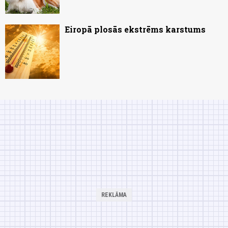
Eiropā plosās ekstrēms karstums