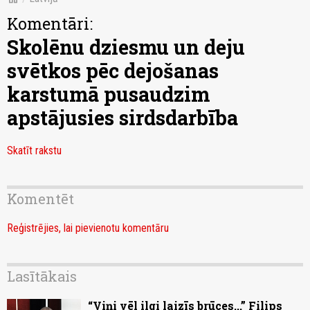
Komentāri:
Skolēnu dziesmu un deju
svētkos pēc dejošanas
karstumā pusaudzim
apstājusies sirdsdarbība
Skatīt rakstu
Komentēt
Reģistrējies, lai pievienotu komentāru
Lasītākais
“Viņi vēl ilgi laizīs brūces...” Filips