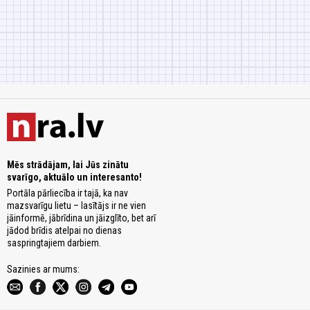
Mēs strādājam, lai Jūs zinātu
svarīgo, aktuālo un interesanto!
Portāla pārliecība ir tajā, ka nav
mazsvarīgu lietu – lasītājs ir ne vien
jāinformē, jābrīdina un jāizglīto, bet arī
jādod brīdis atelpai no dienas
saspringtajiem darbiem.
Sazinies ar mums: