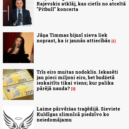
Rajevskis atklāj, kas cietīs no atceltā
"Pitbull" koncerta
Jāņa Timmas bijusī sieva liek
noprast, ka ir jaunās attiecībās
1
Trīs eiro muitas nodoklis. Iekasēti
jau pieci miljoni eiro, bet budžetā
ieskaitīts tikai viens; kur palika
pārējā nauda?
3
Laime pārvēršas traģēdijā. Sieviete
Kuldīgas slimnīcā piedzīvo ko
neiedomājamu