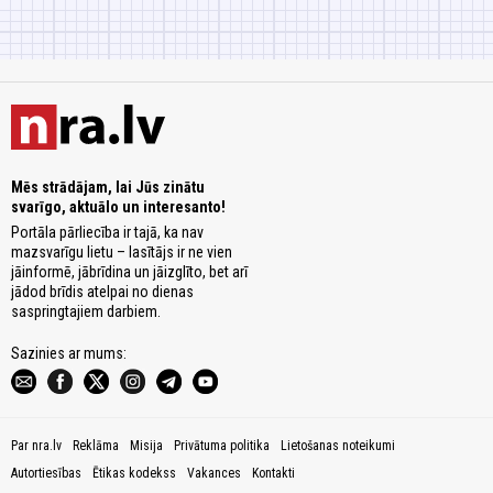
Mēs strādājam, lai Jūs zinātu
svarīgo, aktuālo un interesanto!
Portāla pārliecība ir tajā, ka nav
mazsvarīgu lietu – lasītājs ir ne vien
jāinformē, jābrīdina un jāizglīto, bet arī
jādod brīdis atelpai no dienas
saspringtajiem darbiem.
Sazinies ar mums:
Par nra.lv
Reklāma
Misija
Privātuma politika
Lietošanas noteikumi
Autortiesības
Ētikas kodekss
Vakances
Kontakti