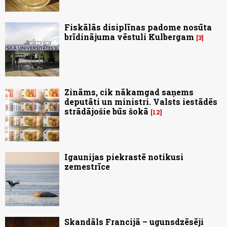
Fiskālās disiplīnas padome nosūta
brīdinājuma vēstuli Kulbergam
3
Zināms, cik nākamgad saņems
deputāti un ministri. Valsts iestādēs
strādājošie būs šokā
12
Igaunijas piekrastē notikusi
zemestrīce
Skandāls Francijā – ugunsdzēsēji