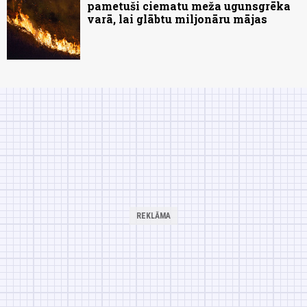
pametuši ciematu meža ugunsgrēka
varā, lai glābtu miljonāru mājas