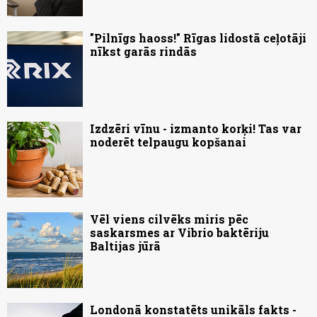
"Pilnīgs haoss!" Rīgas lidostā ceļotāji
nīkst garās rindās
Izdzēri vīnu - izmanto korķi! Tas var
noderēt telpaugu kopšanai
Vēl viens cilvēks miris pēc
saskarsmes ar Vibrio baktēriju
Baltijas jūrā
Londonā konstatēts unikāls fakts -