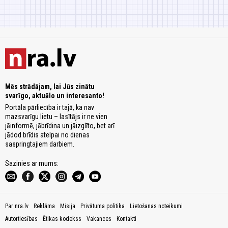
Mēs strādājam, lai Jūs zinātu
svarīgo, aktuālo un interesanto!
Portāla pārliecība ir tajā, ka nav
mazsvarīgu lietu – lasītājs ir ne vien
jāinformē, jābrīdina un jāizglīto, bet arī
jādod brīdis atelpai no dienas
saspringtajiem darbiem.
Sazinies ar mums:
Par nra.lv
Reklāma
Misija
Privātuma politika
Lietošanas noteikumi
Autortiesības
Ētikas kodekss
Vakances
Kontakti