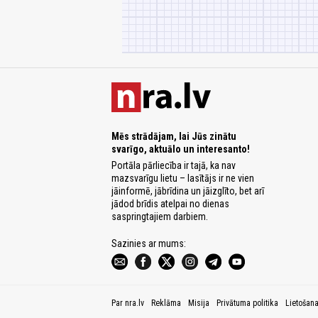
Mēs strādājam, lai Jūs zinātu
svarīgo, aktuālo un interesanto!
Portāla pārliecība ir tajā, ka nav
mazsvarīgu lietu – lasītājs ir ne vien
jāinformē, jābrīdina un jāizglīto, bet arī
jādod brīdis atelpai no dienas
saspringtajiem darbiem.
Sazinies ar mums:
Par nra.lv
Reklāma
Misija
Privātuma politika
Lietošan