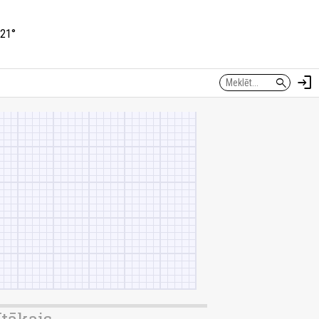
21°
login
search