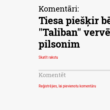
Komentāri:
Tiesa piešķir b
"Taliban" verv
pilsonim
Skatīt rakstu
Komentēt
Reģistrējies, lai pievienotu komentāru