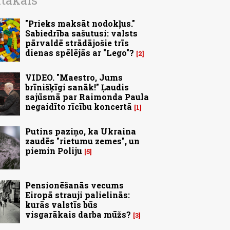
ītākais
"Prieks maksāt nodokļus."
Sabiedrība sašutusi: valsts
pārvaldē strādājošie trīs
dienas spēlējās ar "Lego"?
2
VIDEO. "Maestro, Jums
brīnišķīgi sanāk!" Ļaudis
sajūsmā par Raimonda Paula
negaidīto rīcību koncertā
1
Putins paziņo, ka Ukraina
zaudēs "rietumu zemes", un
piemin Poliju
5
Pensionēšanās vecums
Eiropā strauji palielinās:
kurās valstīs būs
visgarākais darba mūžs?
3