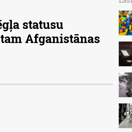
Las
ēgļa statusu
ētam Afganistānas