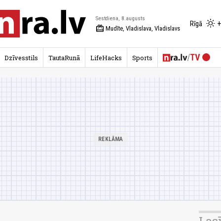
Sestdiena, 8.augusts
+
Rīgā
redeem
Mudīte, Vladislava, Vladislavs
Dzīvesstils
TautaRunā
LifeHacks
Sports