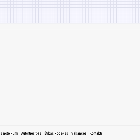
as noteikumi
Autortiesības
Ētikas kodekss
Vakances
Kontakti