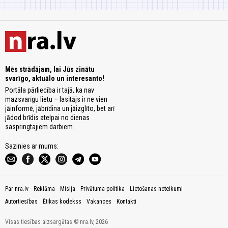
Mēs strādājam, lai Jūs zinātu
svarīgo, aktuālo un interesanto!
Portāla pārliecība ir tajā, ka nav
mazsvarīgu lietu – lasītājs ir ne vien
jāinformē, jābrīdina un jāizglīto, bet arī
jādod brīdis atelpai no dienas
saspringtajiem darbiem.
Sazinies ar mums:
Par nra.lv
Reklāma
Misija
Privātuma politika
Lietošanas noteikumi
Autortiesības
Ētikas kodekss
Vakances
Kontakti
Visas tiesības aizsargātas © nra.lv, 2026