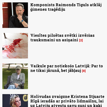
Komponists Raimonds Tiguls atklāj
ģimenes traģēdiju
Viesītes pilsētas svētki izvēršas
trauksmaini un asiņaini
2
Vaikule par notiekošo Latvijā: Par to
ne tikai jārunā, bet jābļauj
8
Holivudas zvaigzne Kristena Stjuarte
Rīgā ieradās ar privāto lidmašīnu, lai
uz Latviju atvestu savu suni un kaķi