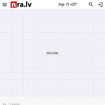
menu
search
login
+20°
Rīgā
home
/
Latvijā