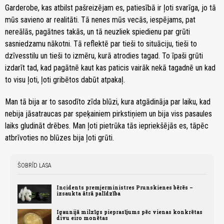
Garderobe, kas atbilst pašreizējam es, patiesībā ir ļoti svarīga, jo tā
mūs savieno ar realitāti. Tā nenes mūs vecās, iespējams, pat
nereālās, pagātnes takās, un tā neuzliek spiedienu par grūti
sasniedzamu nākotni. Tā reflektē par tieši to situāciju, tieši to
dzīvesstilu un tieši to izmēru, kurā atrodies tagad. To īpaši grūti
izdarīt tad, kad pagātnē kaut kas paticis vairāk nekā tagadnē un kad
to visu ļoti, ļoti gribētos dabūt atpakaļ.
Man tā bija ar to sasodīto zīda blūzi, kura atgādināja par laiku, kad
nebija jāsatraucas par speķainiem pirkstiņiem un bija viss pasaules
laiks gludināt drēbes. Man ļoti pietrūka tās iepriekšējās es, tāpēc
atbrīvoties no blūzes bija ļoti grūti.
ŠOBRĪD LASA
Incidents premjerministres Prunskienes bērēs –
izsaukta ātrā palīdzība
Igaunijā milzīgs pieprasījums pēc vienas konkrētas
divu eiro monētas