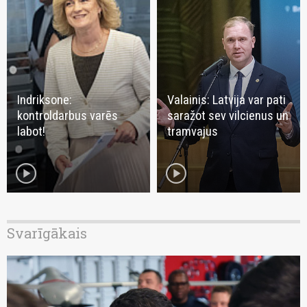
Indriksone:
Valainis: Latvija var pati
kontroldarbus varēs
saražot sev vilcienus un
labot!
tramvajus
play_circle
play_circle
Svarīgākais