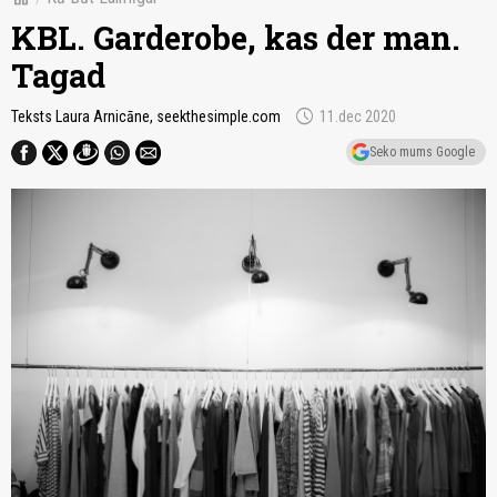
KBL. Garderobe, kas der man.
Tagad
schedule
Teksts Laura Arnicāne, seekthesimple.com
11.dec 2020
Seko mums Google