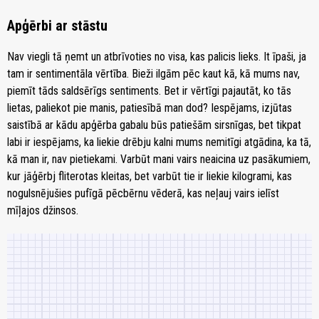
Apģērbi ar stāstu
Nav viegli tā ņemt un atbrīvoties no visa, kas palicis lieks. It īpaši, ja
tam ir sentimentāla vērtība. Bieži ilgām pēc kaut kā, kā mums nav,
piemīt tāds saldsērīgs sentiments. Bet ir vērtīgi pajautāt, ko tās
lietas, paliekot pie manis, patiesībā man dod? Iespējams, izjūtas
saistībā ar kādu apģērba gabalu būs patiešām sirsnīgas, bet tikpat
labi ir iespējams, ka liekie drēbju kalni mums nemitīgi atgādina, ka tā,
kā man ir, nav pietiekami. Varbūt mani vairs neaicina uz pasākumiem,
kur jāģērbj fliterotas kleitas, bet varbūt tie ir liekie kilogrami, kas
nogulsnējušies pufīgā pēcbērnu vēderā, kas neļauj vairs ielīst
mīļajos džinsos.