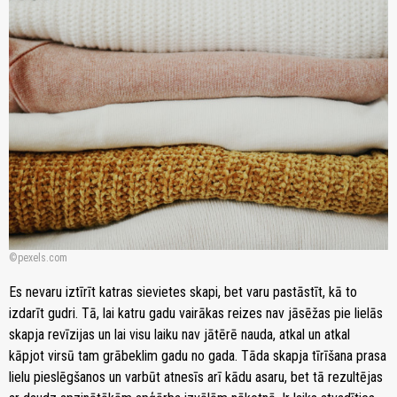
pexels.com
Es nevaru iztīrīt katras sievietes skapi, bet varu pastāstīt, kā to
izdarīt gudri. Tā, lai katru gadu vairākas reizes nav jāsēžas pie lielās
skapja revīzijas un lai visu laiku nav jātērē nauda, atkal un atkal
kāpjot virsū tam grābeklim gadu no gada. Tāda skapja tīrīšana prasa
lielu pieslēgšanos un varbūt atnesīs arī kādu asaru, bet tā rezultējas