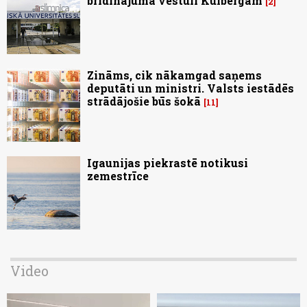
brīdinājuma vēstuli Kulbergam
2
Zināms, cik nākamgad saņems
deputāti un ministri. Valsts iestādēs
strādājošie būs šokā
11
Igaunijas piekrastē notikusi
zemestrīce
Video