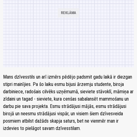
Mans dzīvesstils un arī izmērs pēdējo padsmit gadu laikā ir diezgan
stipri mainījies. Pa šo laiku esmu bijusi ārzemju studente, biroja
darbiniece, radošais cilvēks uzņēmumā, sieviete stāvoklī, māmiņa ar
zīdaini un tagad - sieviete, kura cenšas sabalansēt mammošanu un
darbu pie sava projekta. Esmu strādājusi mājās, esmu strādājusi
birojā un neesmu strādājusi vispār, un visiem šiem dzīvesveida
posmiem atbilst dažāds skapja saturs, bet ne vienmēr man ir
izdevies to pielāgot savam dzīvesstilam.