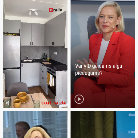
Vai VID gaidāms algu
pieaugums?
play_circle
volume_mute
SKATĪT VAIRĀK