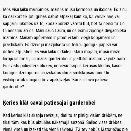
Mēs visu laiku maināmies, mainās mūsu ķermenis un ikdiena. Es zinu,
ka dažkārt tik ļoti gribas dabūt atpakaļ kaut ko, kā vairāk nav, vai
sapņaini lūkoties uz to, kāda kādreiz varētu būt, bet tā neesi tu. Un
tā neesmu arī es. Mani sauc Laura, un es esmu žiperīga divgadnieka
mamma. Manam apģērbam ir jābūt ērtam, viegli kopjamam un
praktiskam. Es dzīvoju mazpilsētā un teikšu godīgi - papēži var
doties atpūsties. Es visu laiku cirkulēju starp mājām, mūsu mazo
biroju un mežu, un manai garderobei ir jāatbilst manām vajadzībām.
Es svīstu poliestera blūzēs, neciešu traipus ķerošas kleitas, kasos
kodīgos džemperos un izskatos slima smilškrāsas tonī. Un
vislabprātāk staigāju bez apakšveļas. Kāda ir tava patiesā
garderobe?
Ķeries klāt savai patiesajai garderobei
Kad ķeries klāt skapja revīzijai, dari to ar pilnīgi visām drēbēm, ne
tikai tām, kas būs aktuālas nākamajā sezonā. Saliec visas drēbes
vienā vietā un izskati tās vienā rāvienā. Tā tev nebūs jāatgriežas pie