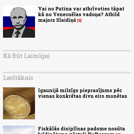
Vai no Putina var atbrīvoties tāpat
kā no Venecuēlas vadoņa? Atbild
majors Slaidiņš
5
Kā Būt Laimīgai
Lasītākais
Igaunijā milzīgs pieprasījums pēc
vienas konkrētas divu eiro monētas
Fiskālās disiplīnas padome nosūta