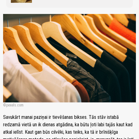
pexels.com
Savukārt manai paziņai ir tievēšanas bikses. Tās stāv istabā
redzamā vietā un ik dienas atgādina, ka būtu ļoti labi tajās kaut kad
atkal ielīst. Kaut gan būs cilvēki, kas teiks, ka tā ir brīnišķīga