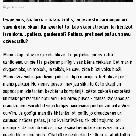
© pexels.com
Iespējams, šis laiks ir īstais brīdis, lai ieviestu pārmaiņas arī
savā drēbju skapī. Kā izvērtēt to, kas skapī atrodas, lai beidzot
izveidotu... patiesu garderobi? Patiesu pret sevi pašu un savu
dzīvesstilu?
Manā skapī stāv rozā zīda blūze. Tā jāgludina pirms katra
uznāciena, un pie tās pieķeras pilnīgi visas bērna siekalas. Bet man ir
divgadnieks, un melošu, ja teikšu, ka savu zīda blūzi velku bieži.
Mans dzīvesstils jau divus gadus ir stipri mainījies, bet blūze pie
manis palikusi. No vienas puses - nav jau slikti turēt to skapī un
sapņot par iziešanām bezbērnu kompānijā, sēžot cakotā restorānā
un malkojot izsmalcinātu vīnu. No otras puses - manas iziešanas ar
draudzenēm vairāk līdzinās kafijas baudīšanai pie benzīntanka Virši
durvīm. Ja godīgi, man šīs tikšanās ļoti patīk, jo draudzenes un
sarunas ir tādas pašas, ja ne kvalitatīvākas, tik izkārtojums ļoti
mainījies. Ja man draudzeņu satikšana bērnu laukumos vai mežā
neietu tik ļoti pie sirds, zīda blūze nestu daudz sāpju, jo atgādinātu,