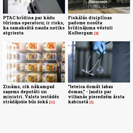
PTAC brīdina par kādu
Fiskālās disiplīnas
tūrisma operatoru; ir risks,
padome nosūta
ka samaksātā nauda netiks
brīdinājuma vēstuli
atgriezta
Kulbergam
2
Zināms, cik nākamgad
"Ieteica domāt labas
saņems deputāti un
domas," - ļaudis par
ministri. Valsts iestādēs
vilšanās pieredzēm ārsta
strādājošie būs šokā
kabinetā
11
1