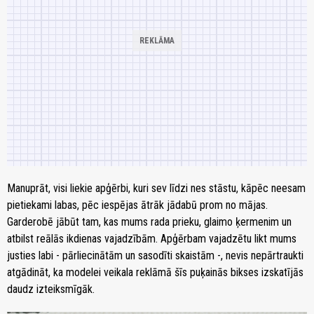
Manuprāt, visi liekie apģērbi, kuri sev līdzi nes stāstu, kāpēc neesam
pietiekami labas, pēc iespējas ātrāk jādabū prom no mājas.
Garderobē jābūt tam, kas mums rada prieku, glaimo ķermenim un
atbilst reālās ikdienas vajadzībām. Apģērbam vajadzētu likt mums
justies labi - pārliecinātām un sasodīti skaistām -, nevis nepārtraukti
atgādināt, ka modelei veikala reklāmā šīs puķainās bikses izskatījās
daudz izteiksmīgāk.