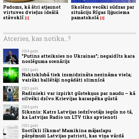
Padoms, kā ātri atjaunot
Skolēnu vecāki sūdzas par
virtuves dvieļus ideālā
situāciju Rīgas Iļģuciema
stāvoklī
pamatskolā
1
2
Atceries, kas notika...?
2024.gads
"Putins atteiksies no Ukrainas"; negaidīts kara
noslēguma scenārijs
2023.gads
Naktsklubā tiek izsmidzināta nezināma viela;
vairāki ballētāji nogādāti slimnīcā
2023.gads
Radinieki var izpirkt gūstekņus par naudu – kā
cilvēki dzīvo Krievijas karaspēka gūstā
2024.gads
Siksnis: Katrs Latvijas iedzīvotājs iegūs no tā,
ka Latvijas Radio un LTV tiks apvienoti
2025.gads
Soctīkli līksmo! Mamikina mājaslapu
pārņēmuši Latvijas patrioti, kas viņa vārdā