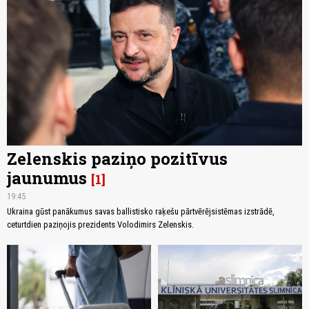
Zelenskis paziņo pozitīvus
jaunumus
1
19:45
Ukraina gūst panākumus savas ballistisko raķešu pārtvērējsistēmas izstrādē,
ceturtdien paziņojis prezidents Volodimirs Zelenskis.