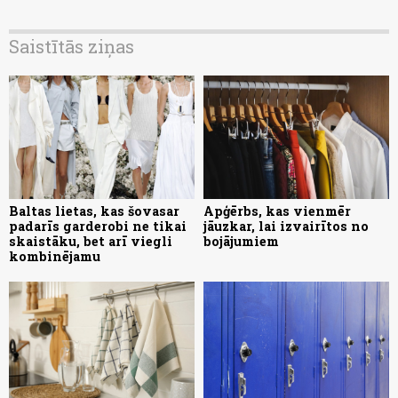
Saistītās ziņas
Baltas lietas, kas šovasar
Apģērbs, kas vienmēr
padarīs garderobi ne tikai
jāuzkar, lai izvairītos no
skaistāku, bet arī viegli
bojājumiem
kombinējamu