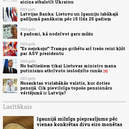
aicina atbalstīt Ukrainu
2025.gads
Latvijas Banka: Lietuvu un Igauniju labākajā
gadījumā panāksim pēc 15 līdz 25 gadiem
2024.gads
4 padomi, kā nodzīvot garu mūžu
2025.gads
"Es nejokoju!" Tramps gribētu arī trešo reizi kļūt
par ASV prezidentu
2024.gads
No baltiešiem tikai Lietuvas ministrs mana
putinismu atbrīvoto ieslodzīto runās
5
2025.gads
Nosauktas vislabākās valstis, kur doties
pensijā. Cik pievilcīga topošo pensionāru
vērtējumā ir Latvija?
Lasītākais
Igaunijā milzīgs pieprasījums pēc
vienas konkrētas divu eiro monētas