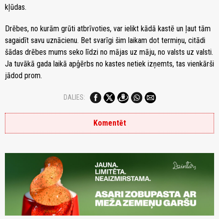
kļūdas.
Drēbes, no kurām grūti atbrīvoties, var ielikt kādā kastē un ļaut tām
sagaidīt savu uznācienu. Bet svarīgi šim laikam dot termiņu, citādi
šādas drēbes mums seko līdzi no mājas uz māju, no valsts uz valsti.
Ja tuvākā gada laikā apģērbs no kastes netiek izņemts, tas vienkārši
jādod prom.
DALIES:
Komentēt