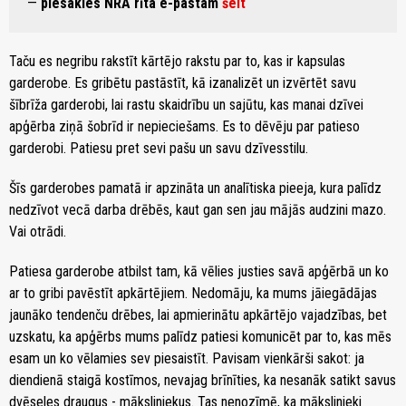
—
piesakies NRA rīta e-pastam
šeit
Taču es negribu rakstīt kārtējo rakstu par to, kas ir kapsulas
garderobe. Es gribētu pastāstīt, kā izanalizēt un izvērtēt savu
šībrīža garderobi, lai rastu skaidrību un sajūtu, kas manai dzīvei
apģērba ziņā šobrīd ir nepieciešams. Es to dēvēju par patieso
garderobi. Patiesu pret sevi pašu un savu dzīvesstilu.
Šīs garderobes pamatā ir apzināta un analītiska pieeja, kura palīdz
nedzīvot vecā darba drēbēs, kaut gan sen jau mājās audzini mazo.
Vai otrādi.
Patiesa garderobe atbilst tam, kā vēlies justies savā apģērbā un ko
ar to gribi pavēstīt apkārtējiem. Nedomāju, ka mums jāiegādājas
jaunāko tendenču drēbes, lai apmierinātu apkārtējo vajadzības, bet
uzskatu, ka apģērbs mums palīdz patiesi komunicēt par to, kas mēs
esam un ko vēlamies sev piesaistīt. Pavisam vienkārši sakot: ja
diendienā staigā kostīmos, nevajag brīnīties, ka nesanāk satikt savus
dvēseles draugus - māksliniekus. Tas nenozīmē, ka mākslinieki