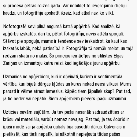
šī procesa četras reizes gadā. Var nobildēt to ievērojamo drēbju
kaudzi, un fotogrāfiju apskatīt ikreiz, kad atkal nav, ko vilkt.
Nofotografē sevi pilnā augumā katrā apģērbā. Kad analizē, kā
apģērbs izskatās, dari to, pētot fotogrāfiju, nevis attēlu spogulī.
Stāvot pie spoguļa, mums ir tendence sev ieskaidrot, ka kaut kas
izskatās labāk, nekā patiesībā ir. Fotogrāfija tā nemāk melot, un tajā
redzam skatu no malas. Šo principu iemācījos no stilistes Elgas
Zariņas un izmantoju katru reizi, kad iegādājos jaunu apģērbu.
Uzmanies no apģērbiem, kuri ir dāvināti, kuriem ir sentimentāla
vērtība, kuri bijuši dārgas kļūdas un kurus nekad neesi vilkusi. Mums
parasti ir vēlme atrast iemeslus, kāpēc tiem jāpaliek skapī. Pat tad,
ja tie neder vai nepatīk. Šiem apģērbiem pievērs īpašu uzmanību.
Uzticies savām sajūtām. Ja tev pašai nesanāk sadraudzēties ar
krāsu vai materiālu, varbūt nemaz nevajag. Pat tad, ja tas šobrīd ir
īpaši modē vai ja apģērba gabals bija sasodīti dārgs. Galvenais ir
piefiksēt, kas tieši nepatīk, lai nākotnē nepieļautu tādas pašas