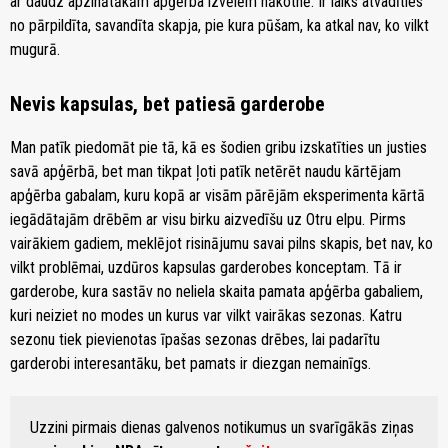
ar daudz apzinātākām apģērba izvēlēm nākotnē. Ir laiks atvadīties
no pārpildīta, savandīta skapja, pie kura pūšam, ka atkal nav, ko vilkt
mugurā.
Nevis kapsulas, bet patiesā garderobe
Man patīk piedomāt pie tā, kā es šodien gribu izskatīties un justies
savā apģērbā, bet man tikpat ļoti patīk netērēt naudu kārtējam
apģērba gabalam, kuru kopā ar visām pārējām eksperimenta kārtā
iegādātajām drēbēm ar visu birku aizvedīšu uz Otru elpu. Pirms
vairākiem gadiem, meklējot risinājumu savai pilns skapis, bet nav, ko
vilkt problēmai, uzdūros kapsulas garderobes konceptam. Tā ir
garderobe, kura sastāv no neliela skaita pamata apģērba gabaliem,
kuri neiziet no modes un kurus var vilkt vairākas sezonas. Katru
sezonu tiek pievienotas īpašas sezonas drēbes, lai padarītu
garderobi interesantāku, bet pamats ir diezgan nemainīgs.
Uzzini pirmais dienas galvenos notikumus un svarīgākās ziņas