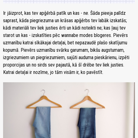
Ir jāizprot, kas tev apģērbā patīk un kas - ne. Šāda pieeja palīdz
saprast, kāda piegriezuma un krāsas apģērbs tev labāk izskatās;
kādi materiāli tev liek justies ērti un kādi noteikti ne; kas ļauj tev
starot un kas - izskatīties pēc wannabe modes blogeres. Pievērs
uzmanību katrai sīkākajai detaļai, bet nepazaudē plašo skatījumu
kopumā. Pievērs uzmanību svārku garumam, bikšu augstumam,
izgriezumiem un piegriezumiem, sajūti auduma pieskārienu, izpēti
proporcijas un no sirds sev pajautā, kā šī drēbe tev liek justies.
Katrai detaļai ir nozīme, jo tām visām ir, ko pavēstīt.