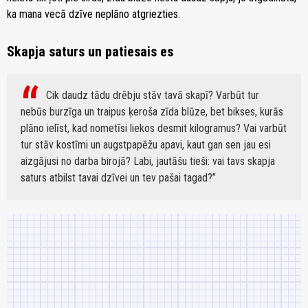
ka mana vecā dzīve neplāno atgriezties.
Skapja saturs un patiesais es
Cik daudz tādu drēbju stāv tavā skapī? Varbūt tur
nebūs burzīga un traipus ķeroša zīda blūze, bet bikses, kurās
plāno ielīst, kad nometīsi liekos desmit kilogramus? Vai varbūt
tur stāv kostīmi un augstpapēžu apavi, kaut gan sen jau esi
aizgājusi no darba birojā? Labi, jautāšu tieši: vai tavs skapja
saturs atbilst tavai dzīvei un tev pašai tagad?