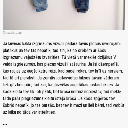
pexels.com
Ja laiviņas kakla izgriezums vizuāli padara tavus plecus ievērojami
platākus un tev tas nepatīk, tad zini, ka no drēbēm ar šādu
izgriezumu vajadzētu izvairīties. Tā vietā var meklēt dziļākus V
veida izgriezumus, kas plecus vizuāli sašaurina. Ja īsi džemperīši,
kas raujas uz augšu katru reizi, kad pacel rokas, tev krīt uz nerviem,
tad tā arī pieraksti. Ja zemās jostasvietas bikses tavam vēderam
liek gāzties pāri, tad zini, ka jāizvēlas augstākas jostas bikses. Ja
kāda kleita tev tik ļoti patīk, bet krāsa nemaz nepiestāv, tad meklē
tāda paša piegriezuma kleitu īstajā krāsā. Ja kāds apģērbs tev
šobrīd nepatīk, jo tas burzās, bet tev ir mazi un lieli bērni, tad varbūt
uz laiku no tāda var atteikties.
•••