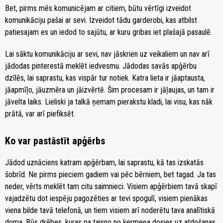
Bet, pirms mēs komunicējam ar citiem, būtu vērtīgi izveidot
komunikāciju pašai ar sevi. Izveidot tādu garderobi, kas atbilst
patiesajam es un iedod to sajūtu, ar kuru gribas iet plašajā pasaulē.
Lai sāktu komunikāciju ar sevi, nav jāskrien uz veikaliem un nav arī
jādodas pinterestā meklēt iedvesmu. Jādodas savās apģērbu
dzīlēs, lai saprastu, kas vispār tur notiek. Katra lieta ir jāaptausta,
jāapmīļo, jāuzmēra un jāizvērtē. Šim procesam ir jāļaujas, un tam ir
jāvelta laiks. Lieliski ja talkā ņemam pierakstu kladi, lai visu, kas nāk
prātā, var arī piefiksēt.
Ko var pastāstīt apģērbs
Jādod uznāciens katram apģērbam, lai saprastu, kā tas izskatās
šobrīd. Ne pirms pieciem gadiem vai pēc bērniem, bet tagad. Ja tas
neder, vērts meklēt tam citu saimnieci. Visiem apģērbiem tavā skapī
vajadzētu dot iespēju pagozēties ar tevi spogulī, visiem pienākas
viena bilde tavā telefonā, un tiem visiem arī noderētu tava analītiskā
doma. Būs drēbes, kuras pa taisno no ķermeņa dosies uz atdošanas