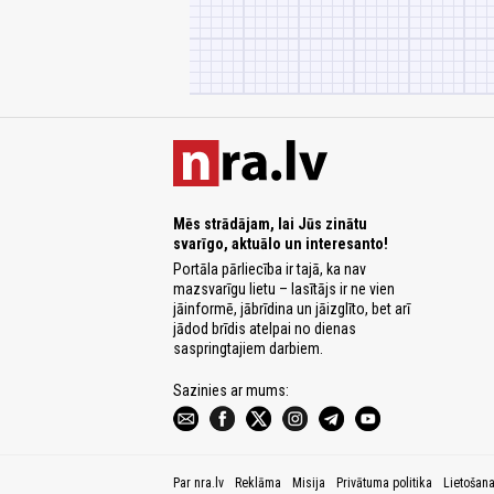
Mēs strādājam, lai Jūs zinātu
svarīgo, aktuālo un interesanto!
Portāla pārliecība ir tajā, ka nav
mazsvarīgu lietu – lasītājs ir ne vien
jāinformē, jābrīdina un jāizglīto, bet arī
jādod brīdis atelpai no dienas
saspringtajiem darbiem.
Sazinies ar mums:
Par nra.lv
Reklāma
Misija
Privātuma politika
Lietošan