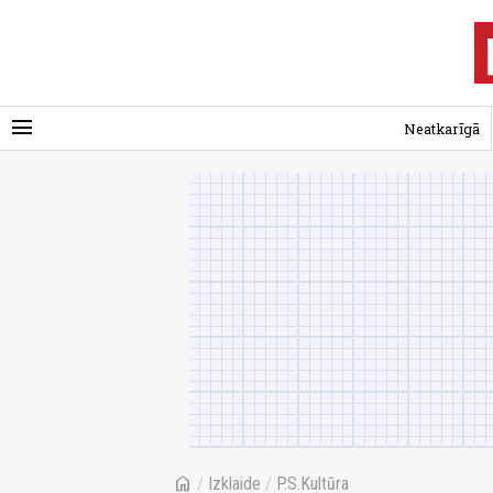
menu
Neatkarīgā
home
/
Izklaide
/
P.S.Kultūra