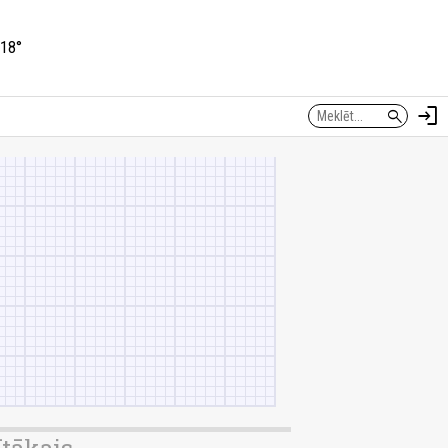
18°
login
search