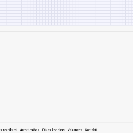
as noteikumi
Autortiesības
Ētikas kodekss
Vakances
Kontakti