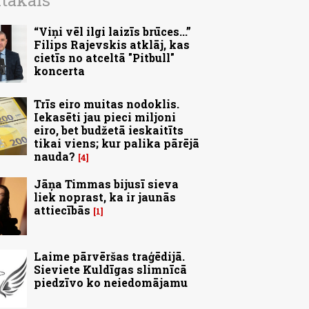
ītākais
“Viņi vēl ilgi laizīs brūces...”
Filips Rajevskis atklāj, kas
cietīs no atceltā "Pitbull"
koncerta
Trīs eiro muitas nodoklis.
Iekasēti jau pieci miljoni
eiro, bet budžetā ieskaitīts
tikai viens; kur palika pārējā
nauda?
4
Jāņa Timmas bijusī sieva
liek noprast, ka ir jaunās
attiecībās
1
Laime pārvēršas traģēdijā.
Sieviete Kuldīgas slimnīcā
piedzīvo ko neiedomājamu