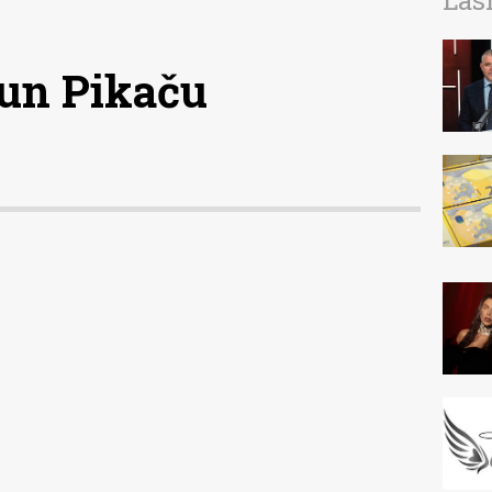
Las
 un Pikaču