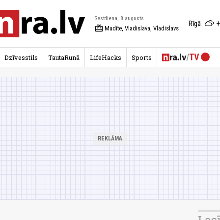
Sestdiena, 8.augusts
+
Rīgā
redeem
Mudīte, Vladislava, Vladislavs
Dzīvesstils
TautaRunā
LifeHacks
Sports