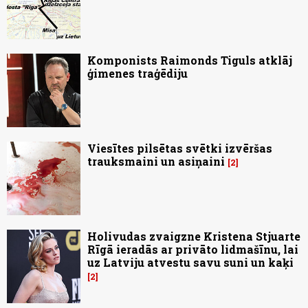
Komponists Raimonds Tiguls atklāj
ģimenes traģēdiju
Viesītes pilsētas svētki izvēršas
trauksmaini un asiņaini
2
Holivudas zvaigzne Kristena Stjuarte
Rīgā ieradās ar privāto lidmašīnu, lai
uz Latviju atvestu savu suni un kaķi
2