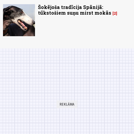
Šokējoša tradīcija Spānijā:
tūkstošiem suņu mirst mokās
2