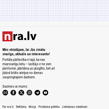
Mēs strādājam, lai Jūs zinātu
svarīgo, aktuālo un interesanto!
Portāla pārliecība ir tajā, ka nav
mazsvarīgu lietu – lasītājs ir ne vien
jāinformē, jābrīdina un jāizglīto, bet arī
jādod brīdis atelpai no dienas
saspringtajiem darbiem.
Sazinies ar mums:
Par nra.lv
Reklāma
Misija
Privātuma politika
Lietošanas noteikumi