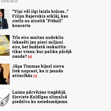
ītākais
“Viņi vēl ilgi laizīs brūces...”
Filips Rajevskis atklāj, kas
cietīs no atceltā "Pitbull"
koncerta
Trīs eiro muitas nodoklis.
Iekasēti jau pieci miljoni
eiro, bet budžetā ieskaitīts
tikai viens; kur palika pārējā
nauda?
4
Jāņa Timmas bijusī sieva
liek noprast, ka ir jaunās
attiecībās
1
Laime pārvēršas traģēdijā.
Sieviete Kuldīgas slimnīcā
piedzīvo ko neiedomājamu