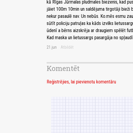
kā Rīgas Jūrmalas pludmales biezenis, kad pusm
jāiet 100m 10min un saldējuma tirgotāji bieži 
nekur pasaulē nav. Un nebūs. Ko.mēs esmu zau
sūtīt policiju patruļas ka kāds izvilks lietussa
ūdenī a bērns aizskrēja ar draugiem spēlēt fut
Kad maska un lietussargs pasargāja no spļaud
21.jun
Atbildēt
Komentēt
Reģistrējies, lai pievienotu komentāru