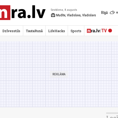
Sestdiena, 8.augusts
+
Rīgā
redeem
Mudīte, Vladislava, Vladislavs
Dzīvesstils
TautaRunā
LifeHacks
Sports