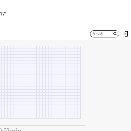
17°
login
search