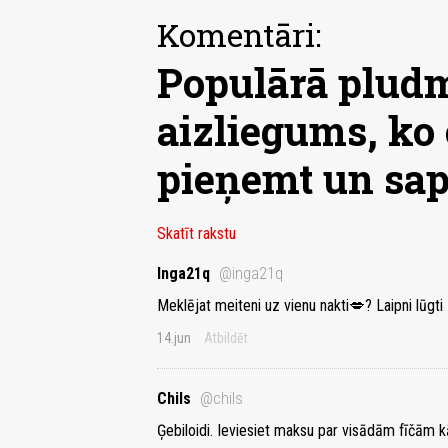
Komentāri:
Populārā pludm
aizliegums, ko 
pieņemt un sap
Skatīt rakstu
Inga21q
@inga21q
Meklējat meiteni uz vienu nakti💋? Laipni lūgti
14.jun
Atbildēt
Chils
@chils
Ģebiloidi. Ieviesiet maksu par visādām fīčām kā