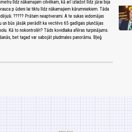
etru līdz nākamajam cilvēkam, kā arī izlaižot līdz jūrai bija
brauca p ūdeni lai tiktu līdz nākamajiem kārumniekiem. Tāda
dējuši. ????? Prātam neaptverami. A te sukas iedomājas
rgu un būs jāsāk pierādīt ka vectēvs 65 gadīgais plunčājas
bolu. Kā to nokontrolēt? Tāds kovidlaika afēras turpinājums.
īšanās, bet tagad var sabojāt pludmales panorāmu. Bļeģ