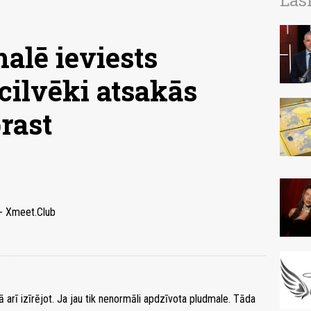
Las
alē ieviests
cilvēki atsakās
rast
 - Xmeet.Club
 arī izīrējot. Ja jau tik nenormāli apdzīvota pludmale. Tāda