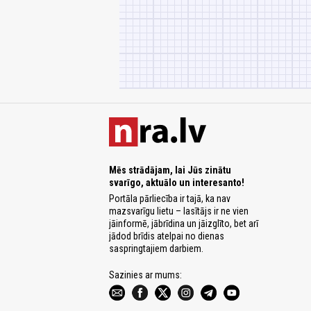
Mēs strādājam, lai Jūs zinātu
svarīgo, aktuālo un interesanto!
Portāla pārliecība ir tajā, ka nav
mazsvarīgu lietu – lasītājs ir ne vien
jāinformē, jābrīdina un jāizglīto, bet arī
jādod brīdis atelpai no dienas
saspringtajiem darbiem.
Sazinies ar mums: