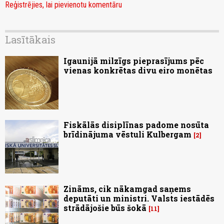
Reģistrējies, lai pievienotu komentāru
Lasītākais
Igaunijā milzīgs pieprasījums pēc
vienas konkrētas divu eiro monētas
Fiskālās disiplīnas padome nosūta
brīdinājuma vēstuli Kulbergam
2
Zināms, cik nākamgad saņems
deputāti un ministri. Valsts iestādēs
strādājošie būs šokā
11