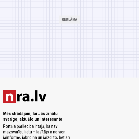
Mēs strādājam, lai Jūs zinātu
svarīgo, aktuālo un interesanto!
Portāla pārliecība ir tajā, ka nav
mazsvarīgu lietu – lasītājs ir ne vien
jāinformē, jābrīdina un jāizglīto, bet arī