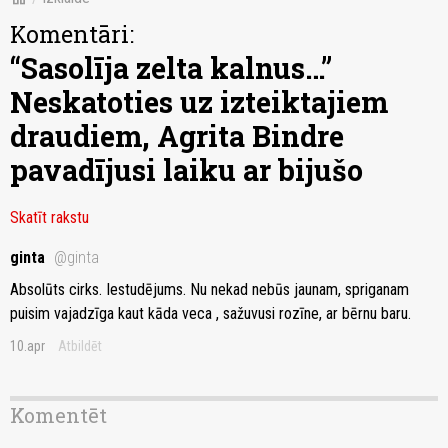
Komentāri:
“Sasolīja zelta kalnus…”
Neskatoties uz izteiktajiem
draudiem, Agrita Bindre
pavadījusi laiku ar bijušo
Skatīt rakstu
ginta
@ginta
Absolūts cirks. Iestudējums. Nu nekad nebūs jaunam, spriganam
puisim vajadzīga kaut kāda veca , sažuvusi rozīne, ar bērnu baru.
10.apr
Atbildēt
Komentēt