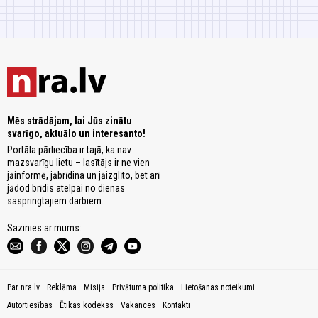
Mēs strādājam, lai Jūs zinātu
svarīgo, aktuālo un interesanto!
Portāla pārliecība ir tajā, ka nav
mazsvarīgu lietu – lasītājs ir ne vien
jāinformē, jābrīdina un jāizglīto, bet arī
jādod brīdis atelpai no dienas
saspringtajiem darbiem.
Sazinies ar mums:
Par nra.lv
Reklāma
Misija
Privātuma politika
Lietošanas noteikumi
Autortiesības
Ētikas kodekss
Vakances
Kontakti