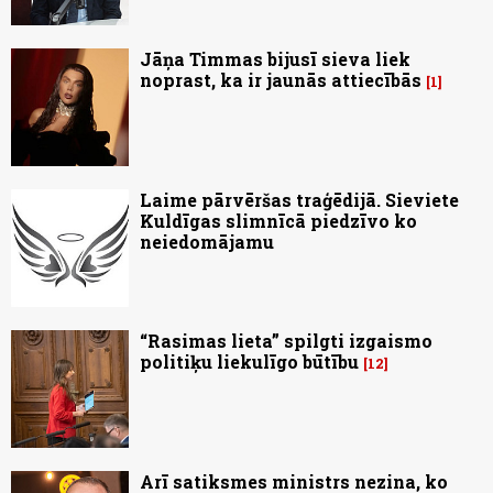
Jāņa Timmas bijusī sieva liek
noprast, ka ir jaunās attiecībās
1
Laime pārvēršas traģēdijā. Sieviete
Kuldīgas slimnīcā piedzīvo ko
neiedomājamu
“Rasimas lieta” spilgti izgaismo
politiķu liekulīgo būtību
12
Arī satiksmes ministrs nezina, ko