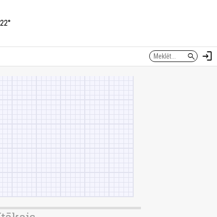
22°
login
search