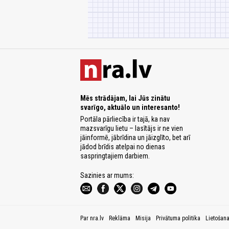
Mēs strādājam, lai Jūs zinātu
svarīgo, aktuālo un interesanto!
Portāla pārliecība ir tajā, ka nav
mazsvarīgu lietu – lasītājs ir ne vien
jāinformē, jābrīdina un jāizglīto, bet arī
jādod brīdis atelpai no dienas
saspringtajiem darbiem.
Sazinies ar mums:
Par nra.lv
Reklāma
Misija
Privātuma politika
Lietošan