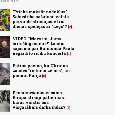
ītākais
"Prieks maksāt nodokļus."
Sabiedrība sašutusi: valsts
pārvaldē strādājošie trīs
dienas spēlējās ar "Lego"?
2
VIDEO. "Maestro, Jums
brīnišķīgi sanāk!" Ļaudis
sajūsmā par Raimonda Paula
negaidīto rīcību koncertā
1
Putins paziņo, ka Ukraina
zaudēs "rietumu zemes", un
piemin Poliju
5
Pensionēšanās vecums
Eiropā strauji palielinās:
kurās valstīs būs
visgarākais darba mūžs?
3