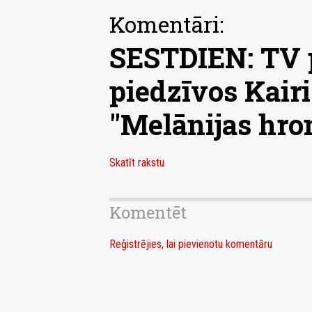
Komentāri:
SESTDIEN: TV 
piedzīvos Kair
"Melānijas hro
Skatīt rakstu
Komentēt
Reģistrējies, lai pievienotu komentāru