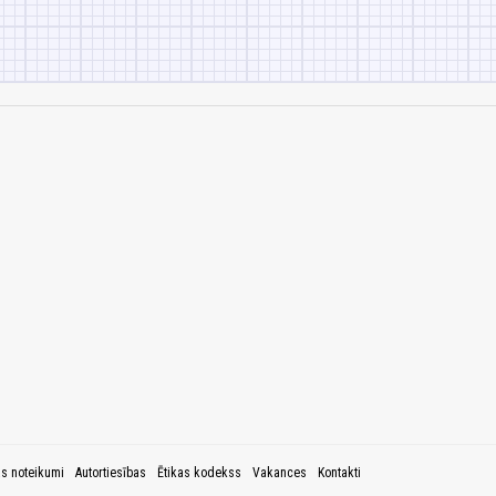
as noteikumi
Autortiesības
Ētikas kodekss
Vakances
Kontakti