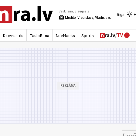
Sestdiena, 8.augusts
+
Rīgā
redeem
Mudīte, Vladislava, Vladislavs
Dzīvesstils
TautaRunā
LifeHacks
Sports