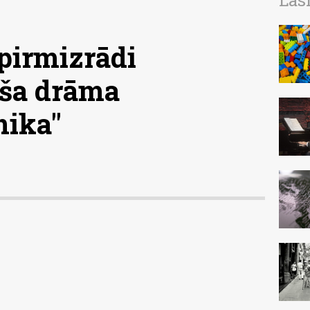
Las
pirmizrādi
iša drāma
nika"