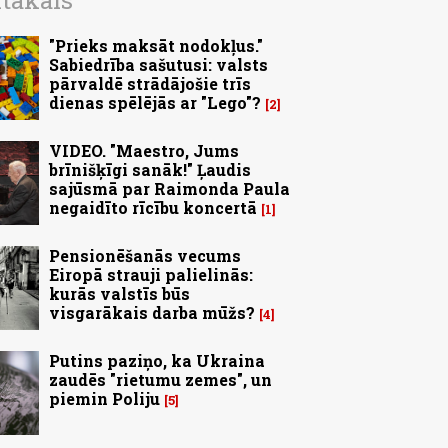
ītākais
"Prieks maksāt nodokļus."
Sabiedrība sašutusi: valsts
pārvaldē strādājošie trīs
dienas spēlējās ar "Lego"?
2
VIDEO. "Maestro, Jums
brīnišķīgi sanāk!" Ļaudis
sajūsmā par Raimonda Paula
negaidīto rīcību koncertā
1
Pensionēšanās vecums
Eiropā strauji palielinās:
kurās valstīs būs
visgarākais darba mūžs?
4
Putins paziņo, ka Ukraina
zaudēs "rietumu zemes", un
piemin Poliju
5