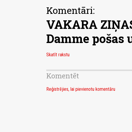
Komentāri:
VAKARA ZIŅAS:
Damme pošas u
Skatīt rakstu
Komentēt
Reģistrējies, lai pievienotu komentāru