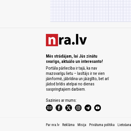
Mēs strādājam, lai Jūs zinātu
svarīgo, aktuālo un interesanto!
Portāla pārliecība ir tajā, ka nav
mazsvarīgu lietu – lasītājs ir ne vien
jāinformē, jābrīdina un jāizglīto, bet arī
jādod brīdis atelpai no dienas
saspringtajiem darbiem.
Sazinies ar mums:
Par nra.lv
Reklāma
Misija
Privātuma politika
Lietošan