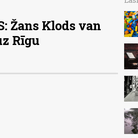
Las
 Žans Klods van
z Rīgu