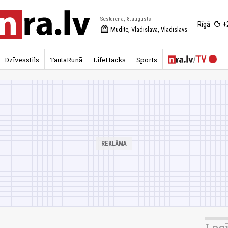
Sestdiena, 8.augusts
+
Rīgā
redeem
Mudīte, Vladislava, Vladislavs
Dzīvesstils
TautaRunā
LifeHacks
Sports