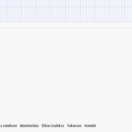
as noteikumi
Autortiesības
Ētikas kodekss
Vakances
Kontakti