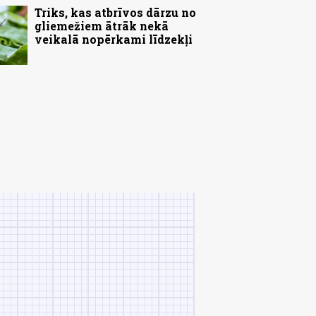
Triks, kas atbrīvos dārzu no
gliemežiem ātrāk nekā
veikalā nopērkami līdzekļi