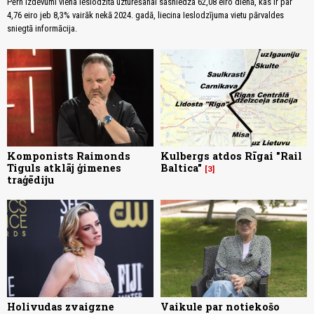
Pērn izdevumi viena ieslodzītā uzturēšanai sasniedza 62,08 eiro dienā, kas ir par
4,76 eiro jeb 8,3% vairāk nekā 2024. gadā, liecina Ieslodzījuma vietu pārvaldes
sniegtā informācija.
Komponists Raimonds
Kulbergs atdos Rīgai "Rail
Tiguls atklāj ģimenes
Baltica"
3
traģēdiju
Holivudas zvaigzne
Vaikule par notiekošo