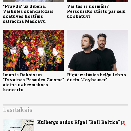
“Pravda” uz dibena.
Vai tas ir normāli?
Vaikules skandalozais
Personisks stāsts par ceļu
skatuves kostīms
uz skatuvi
satracina Maskavu
Imants Daksis un
Rīgā uzstāsies beļģu tehno
“Dīvainās Pasaules Gaisma”
duets “Joyhauser”
aicina uz bezmaksas
koncertu
Lasītākais
Kulbergs atdos Rīgai "Rail Baltica"
3