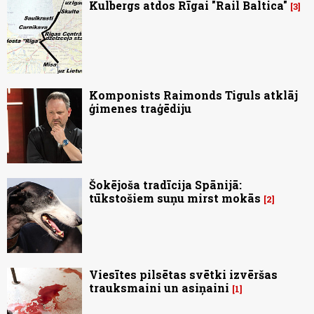
Kulbergs atdos Rīgai "Rail Baltica"
3
Komponists Raimonds Tiguls atklāj
ģimenes traģēdiju
Šokējoša tradīcija Spānijā:
tūkstošiem suņu mirst mokās
2
Viesītes pilsētas svētki izvēršas
trauksmaini un asiņaini
1