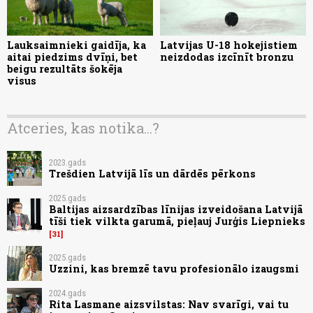
Lauksaimnieki gaidīja, ka
Latvijas U-18 hokejistiem
aitai piedzims dvīņi, bet
neizdodas izcīnīt bronzu
beigu rezultāts šokēja
visus
Atceries, kas notika...?
2023.gads
Trešdien Latvijā līs un dārdēs pērkons
2025.gads
Baltijas aizsardzības līnijas izveidošana Latvijā
tīši tiek vilkta garumā, pieļauj Jurģis Liepnieks
31
2025.gads
Uzzini, kas bremzē tavu profesionālo izaugsmi
2024.gads
Rita Lasmane aizsvilstas: Nav svarīgi, vai tu