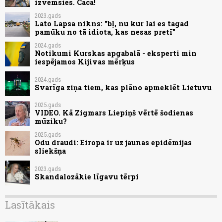
izvemsies. Caca!
2023.gads
Lato Lapsa nikns: "bļ, nu kur lai es tagad
pamūku no tā idiota, kas nesas pretī"
2024.gads
Notikumi Kurskas apgabalā - eksperti min
iespējamos Kijivas mērķus
2024.gads
Svarīga ziņa tiem, kas plāno apmeklēt Lietuvu
2025.gads
VIDEO. Kā Zigmars Liepiņš vērtē šodienas
mūziku?
2025.gads
Odu draudi: Eiropa ir uz jaunas epidēmijas
sliekšņa
2023.gads
Skandalozākie līgavu tērpi
Lasītākais