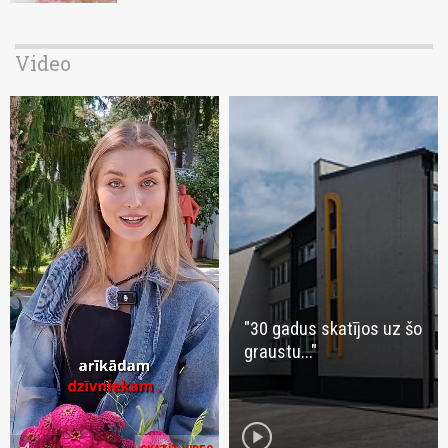
Video
"30 gadus skatījos uz šo
graustu..."
play_circle