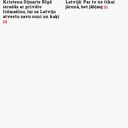
Kristena Stjuarte Rīgā
Latvijā: Par to ne tikai
ieradās ar privāto
jārunā, bet jābļauj
1
lidmašīnu, lai uz Latviju
atvestu savu suni un kaķi
2