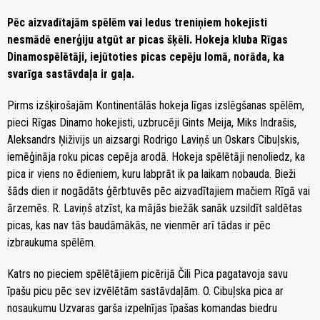
Pēc aizvadītajām spēlēm vai ledus treniņiem hokejisti
nesmādē enerģiju atgūt ar picas šķēli. Hokeja kluba Rīgas
Dinamospēlētāji, iejūtoties picas cepēju lomā, norāda, ka
svarīga sastāvdaļa ir gaļa.
Pirms izšķirošajām Kontinentālās hokeja līgas izslēgšanas spēlēm,
pieci Rīgas Dinamo hokejisti, uzbrucēji Gints Meija, Miks Indrašis,
Aleksandrs Ņiživijs un aizsargi Rodrigo Laviņš un Oskars Cibuļskis,
iemēģināja roku picas cepēja arodā. Hokeja spēlētāji nenoliedz, ka
pica ir viens no ēdieniem, kuru labprāt ik pa laikam nobauda. Bieži
šāds dien ir nogādāts ģērbtuvēs pēc aizvadītajiem mačiem Rīgā vai
ārzemēs. R. Laviņš atzīst, ka mājās biežāk sanāk uzsildīt saldētas
picas, kas nav tās baudāmākās, ne vienmēr arī tādas ir pēc
izbraukuma spēlēm.
Katrs no pieciem spēlētājiem picērijā Čili Pica pagatavoja savu
īpašu picu pēc sev izvēlētām sastāvdaļām. O. Cibuļska pica ar
nosaukumu Uzvaras garša izpelnījas īpašas komandas biedru