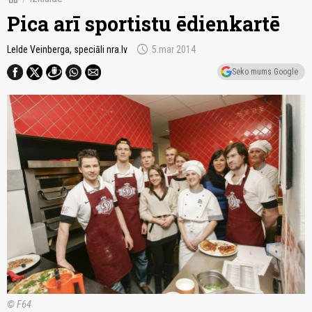
Pica arī sportistu ēdienkartē
schedule
Lelde Veinberga, speciāli nra.lv
5.mar 2014
Seko mums Google
© F64