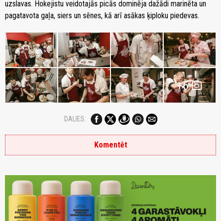
uzslavas. Hokejistu veidotajās picās dominēja dažādi marinēta un
pagatavota gaļa, siers un sēnes, kā arī asākas ķiploku piedevas.
photo_camera
+6
DALIES:
Komentēt