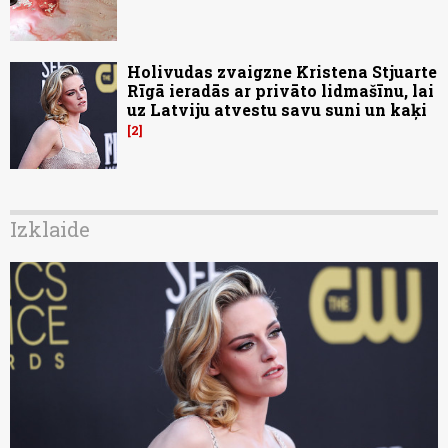
Holivudas zvaigzne Kristena Stjuarte
Rīgā ieradās ar privāto lidmašīnu, lai
uz Latviju atvestu savu suni un kaķi
2
Izklaide