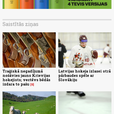
Saistītās ziņas
Traģiskā negadījumā
Latvijas hokeja izlasei otrā
nošāvies jauns Krievijas
pārbaudes spēle ar
hokejists; vectēvs bēdās
Slovākiju
izdara to pašu
5