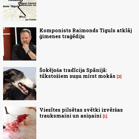
Komponists Raimonds Tiguls atklāj
ģimenes traģēdiju
Šokējoša tradīcija Spānijā:
tūkstošiem suņu mirst mokās
2
Viesītes pilsētas svētki izvēršas
trauksmaini un asiņaini
1