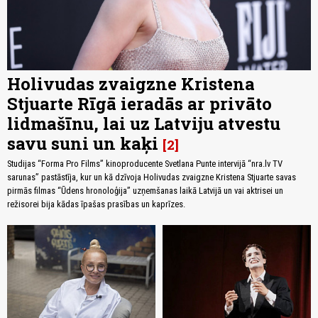
Holivudas zvaigzne Kristena
Stjuarte Rīgā ieradās ar privāto
lidmašīnu, lai uz Latviju atvestu
savu suni un kaķi
2
Studijas “Forma Pro Films” kinoproducente Svetlana Punte intervijā “nra.lv TV
sarunas” pastāstīja, kur un kā dzīvoja Holivudas zvaigzne Kristena Stjuarte savas
pirmās filmas “Ūdens hronoloģija” uzņemšanas laikā Latvijā un vai aktrisei un
režisorei bija kādas īpašas prasības un kaprīzes.