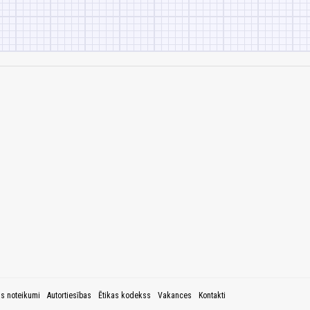
as noteikumi
Autortiesības
Ētikas kodekss
Vakances
Kontakti