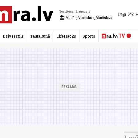
Sestdiena, 8.augusts
+
Rīgā
redeem
Mudīte, Vladislava, Vladislavs
Dzīvesstils
TautaRunā
LifeHacks
Sports