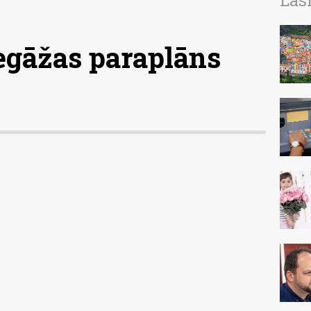
Las
iegāžas paraplāns