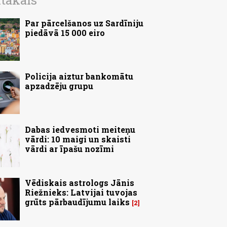
ītākais
Par pārcelšanos uz Sardīniju
piedāvā 15 000 eiro
Policija aiztur bankomātu
apzadzēju grupu
Dabas iedvesmoti meiteņu
vārdi: 10 maigi un skaisti
vārdi ar īpašu nozīmi
Vēdiskais astrologs Jānis
Riežnieks: Latvijai tuvojas
grūts pārbaudījumu laiks
2