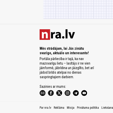
Mēs strādājam, lai Jūs zinātu
svarīgo, aktuālo un interesanto!
Portāla pārliecība ir tajā, ka nav
mazsvarīgu lietu – lasītājs ir ne vien
jāinformē, jābrīdina un jāizglīto, bet arī
jādod brīdis atelpai no dienas
saspringtajiem darbiem.
Sazinies ar mums:
Par nra.lv
Reklāma
Misija
Privātuma politika
Lietošan