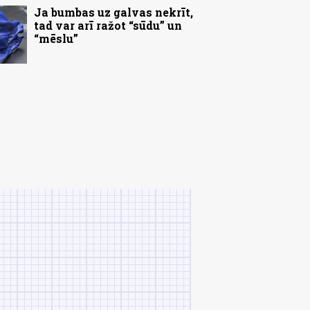
Ja bumbas uz galvas nekrīt,
tad var arī ražot “sūdu” un
“mēslu”