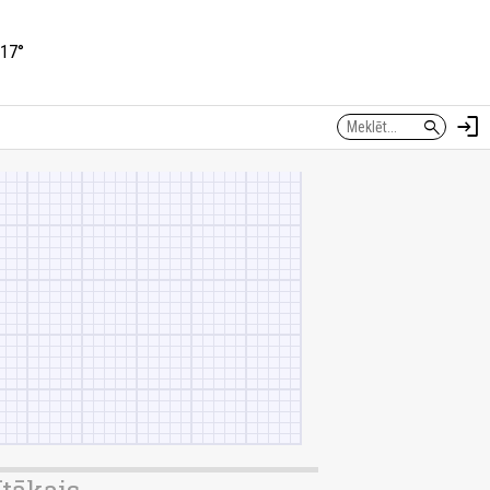
17°
login
search