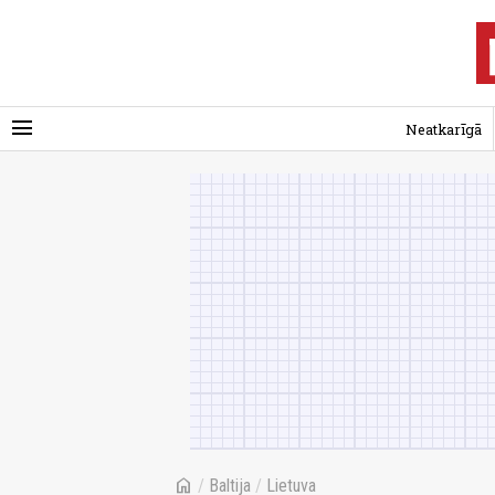
menu
Neatkarīgā
home
/
Baltija
/
Lietuva