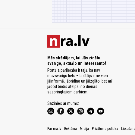
Mēs strādājam, lai Jūs zinātu
svarīgo, aktuālo un interesanto!
Portāla pārliecība ir tajā, ka nav
mazsvarīgu lietu – lasītājs ir ne vien
jāinformē, jābrīdina un jāizglīto, bet arī
jādod brīdis atelpai no dienas
saspringtajiem darbiem.
Sazinies ar mums:
Par nra.lv
Reklāma
Misija
Privātuma politika
Lietošan