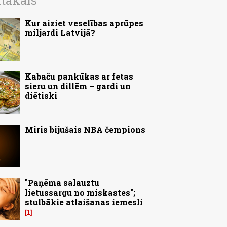
ītākais
Kur aiziet veselības aprūpes
miljardi Latvijā?
Kabaču pankūkas ar fetas
sieru un dillēm – gardi un
diētiski
Miris bijušais NBA čempions
"Paņēma salauztu
lietussargu no miskastes";
stulbākie atlaišanas iemesli
1