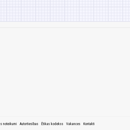
as noteikumi
Autortiesības
Ētikas kodekss
Vakances
Kontakti