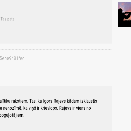
 Tas pats
65ebe9481fed
alītiķu rakstiem. Tas, ka Igors Rajevs kādam izklausās
 nenozīmē, ka viņš ir krievlops. Rajevs ir viens no
spoguļotājiem.