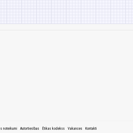
as noteikumi
Autortiesības
Ētikas kodekss
Vakances
Kontakti