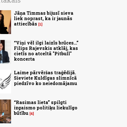
ītākais
Jāņa Timmas bijusī sieva
liek noprast, ka ir jaunās
attiecībās
1
“Viņi vēl ilgi laizīs brūces...”
Filips Rajevskis atklāj, kas
cietīs no atceltā "Pitbull"
koncerta
Laime pārvēršas traģēdijā.
Sieviete Kuldīgas slimnīcā
piedzīvo ko neiedomājamu
“Rasimas lieta” spilgti
izgaismo politiķu liekulīgo
būtību
4