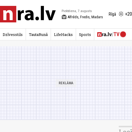
Piektdiena, 7.augusts
+20
Rīgā
redeem
Alfrēds, Fredis, Madars
Dzīvesstils
TautaRunā
LifeHacks
Sports