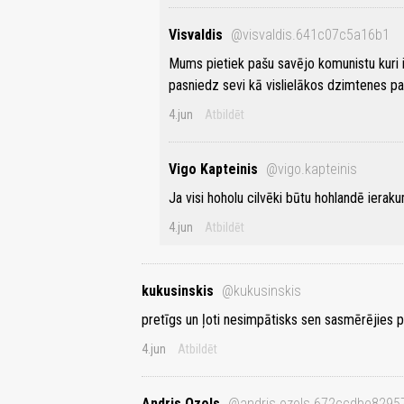
Visvaldis
@visvaldis.641c07c5a16b1
Mums pietiek pašu savējo komunistu kuri ir
pasniedz sevi kā vislielākos dzimtenes pat
4.jun
Atbildēt
Vigo Kapteinis
@vigo.kapteinis
Ja visi hoholu cilvēki būtu hohlandē ierak
4.jun
Atbildēt
kukusinskis
@kukusinskis
pretīgs un ļoti nesimpātisks sen sasmērējies 
4.jun
Atbildēt
Andris Ozols
@andris.ozols.672ccdbe8295