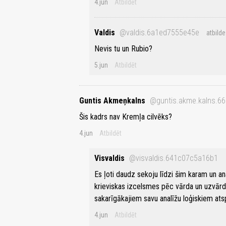
4.jun
Atbildēt
Valdis
@valdis.6a1ed7555e45e
atbilde
Nevis tu un Rubio?
5.jun
Atbildēt
Guntis Akmeņkalns
@guntis.akme.kalns.6
Šis kadrs nav Kremļa cilvēks?
4.jun
Atbildēt
Visvaldis
@visvaldis.641c07c5a16b1
Es ļoti daudz sekoju līdzi šim karam un an
krieviskas izcelsmes pēc vārda un uzvārda
sakarīgākajiem savu analīžu loģiskiem at
4.jun
Atbildēt