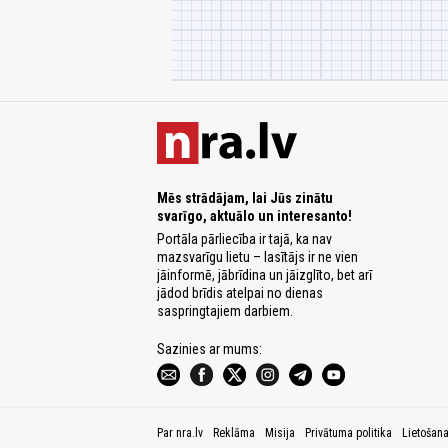
Mēs strādājam, lai Jūs zinātu
svarīgo, aktuālo un interesanto!
Portāla pārliecība ir tajā, ka nav
mazsvarīgu lietu – lasītājs ir ne vien
jāinformē, jābrīdina un jāizglīto, bet arī
jādod brīdis atelpai no dienas
saspringtajiem darbiem.
Sazinies ar mums:
Par nra.lv
Reklāma
Misija
Privātuma politika
Lietošan