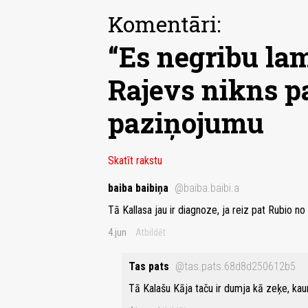
Komentāri:
“Es negribu lam
Rajevs nikns p
paziņojumu
Skatīt rakstu
baiba baibiņa
@baiba.baibi.a
Tā Kallasa jau ir diagnoze, ja reiz pat Rubio no 
4.jun
Atbildēt
Tas pats
@tas.pats.68d8d250612b5
Tā Kalašu Kāja taču ir dumja kā zeķe, kauna