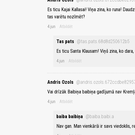
Es ticu Kajai Kallasai! Viņa zina, ko runa! Dau
tas varētu nozīmēt?
4.jun
Atbildēt
Tas pats
@tas.pats.68d8d250612b5
Es ticu Santa Klausam! Viņš zina, ko dara
4.jun
Atbildēt
Andris Ozols
@andris.ozols.672ccdbe8295
Vai drīzāk Baibiņa baibiņa gadījumā nav Kremļa
4.jun
Atbildēt
baiba baibiņa
@baiba.baibi.a
Nav gan. Man vienkārši ir savs viedoklis,