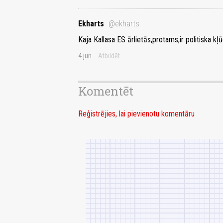
Ekharts
@ekharts
Kaja Kallasa ES ārlietās,protams,ir politiska kļū
4.jun
Atbildēt
Komentēt
Reģistrējies, lai pievienotu komentāru