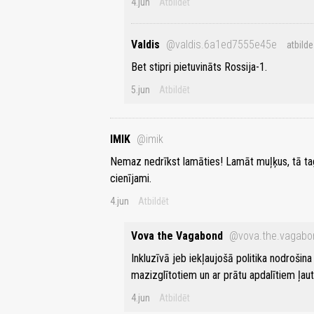
4.jun
Atbildēt
Valdis
@valdis.6a1ed7555e45e
atbilde
Bet stipri pietuvināts Rossija-1.
5.jun
Atbildēt
IMIK
@imik
Nemaz nedrīkst lamāties! Lamāt muļķus, tā tag
cienījami.
4.jun
Atbildēt
Vova the Vagabond
@vova.the.vagabo
Inkluzīvā jeb iekļaujošā politika nodroši
mazizglītotiem un ar prātu apdalītiem ļau
4.jun
Atbildēt