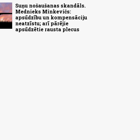
Suņu nošaušanas skandāls.
Mednieks Minkevičs:
apsūdzību un kompensāciju
neatzīstu; arī pārējie
apsūdzētie rausta plecus