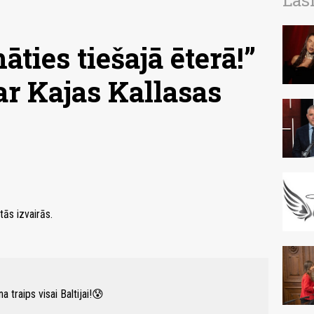
Las
āties tiešajā ēterā!”
ar Kajas Kallasas
tās izvairās.
 traips visai Baltijai!😰