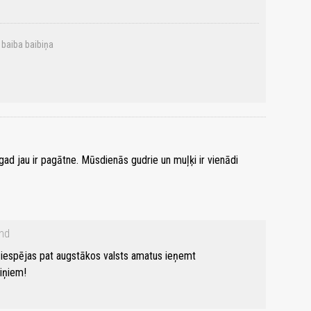
 baiba baibiņa
ad jau ir pagātne. Mūsdienās gudrie un muļķi ir vienādi
nd
na iespējas pat augstākos valsts amatus ieņemt
tiņiem!