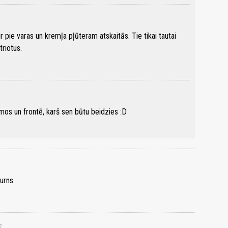
 pie varas un kremļa pļūteram atskaitās. Tie tikai tautai
riotus.
umos un frontē, karš sen būtu beidzies :D
purns
7