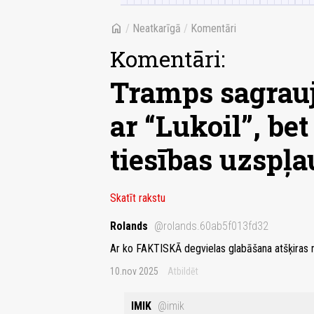
home
/
Neatkarīgā
/
Komentāri
Komentāri:
Tramps sagrauj
ar “Lukoil”, be
tiesības uzspļ
Skatīt rakstu
Rolands
@rolands.60ab5f013fd32
Ar ko FAKTISKĀ degvielas glabāšana atšķiras
10.nov 2025
Atbildēt
IMIK
@imik