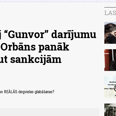
LAS
 “Gunvor” darījumu
t Orbāns panāk
aut sankcijām
 no REĀLĀS degvielas glabāšanas?