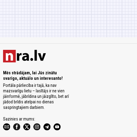
Mēs strādājam, lai Jūs zinātu
svarīgo, aktuālo un interesanto!
Portāla pārliecība ir tajā, ka nav
mazsvarīgu lietu – lasītājs ir ne vien
jāinformē, jābrīdina un jāizglīto, bet arī
jādod brīdis atelpai no dienas
saspringtajiem darbiem.
Sazinies ar mums: