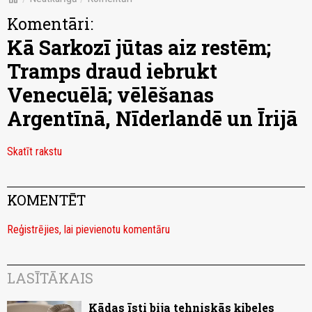
Komentāri:
Kā Sarkozī jūtas aiz restēm;
Tramps draud iebrukt
Venecuēlā; vēlēšanas
Argentīnā, Nīderlandē un Īrijā
Skatīt rakstu
KOMENTĒT
Reģistrējies, lai pievienotu komentāru
LASĪTĀKAIS
Kādas īsti bija tehniskās ķibeles