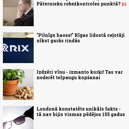
Pāternieku robežkontroles punktā?
1
"Pilnīgs haoss!" Rīgas lidostā ceļotāji
nīkst garās rindās
Izdzēri vīnu - izmanto korķi! Tas var
noderēt telpaugu kopšanai
Londonā konstatēts unikāls fakts -
tā nav bijis vismaz pēdējos 155 gadus