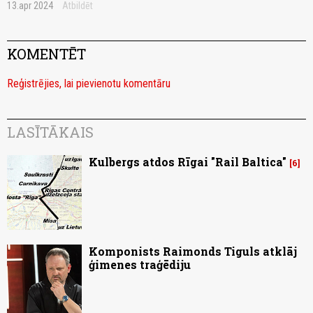
13.apr 2024
Atbildēt
KOMENTĒT
Reģistrējies, lai pievienotu komentāru
LASĪTĀKAIS
Kulbergs atdos Rīgai "Rail Baltica"
6
Komponists Raimonds Tiguls atklāj
ģimenes traģēdiju