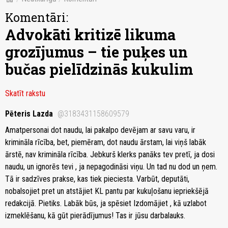
Komentāri:
Advokāti kritizē likuma
grozījumus – tie puķes un
bučas pielīdzinās kukulim
Skatīt rakstu
Pēteris Lazda
@3183431158609579
Amatpersonai dot naudu, lai pakalpo devējam ar savu varu, ir
krimināla rīcība, bet, piemēram, dot naudu ārstam, lai viņš labāk
ārstē, nav krimināla rīcība. Jebkurš klerks panāks tev pretī, ja dosi
naudu, un ignorēs tevi , ja nepagodināsi viņu. Un tad nu dod un ņem.
Tā ir sadzīves prakse, kas tiek pieciesta. Varbūt, deputāti,
nobalsojiet pret un atstājiet KL pantu par kukuļošanu iepriekšējā
redakcijā. Pietiks. Labāk būs, ja spēsiet Izdomājiet , kā uzlabot
izmeklēšanu, kā gūt pierādījumus! Tas ir jūsu darbalauks.