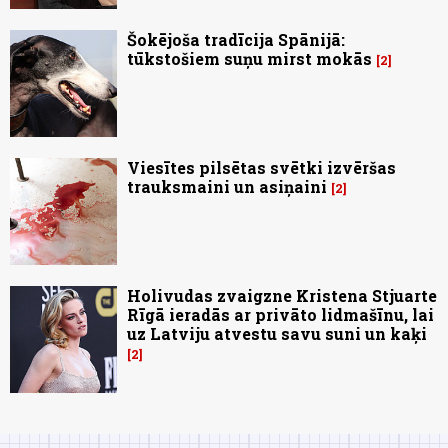
Šokējoša tradīcija Spānijā:
tūkstošiem suņu mirst mokās
2
Viesītes pilsētas svētki izvēršas
trauksmaini un asiņaini
2
Holivudas zvaigzne Kristena Stjuarte
Rīgā ieradās ar privāto lidmašīnu, lai
uz Latviju atvestu savu suni un kaķi
2