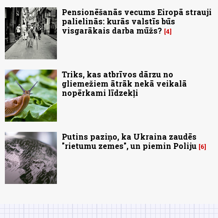
Pensionēšanās vecums Eiropā strauji
palielinās: kurās valstīs būs
visgarākais darba mūžs?
4
Triks, kas atbrīvos dārzu no
gliemežiem ātrāk nekā veikalā
nopērkami līdzekļi
Putins paziņo, ka Ukraina zaudēs
"rietumu zemes", un piemin Poliju
6