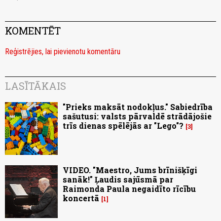
KOMENTĒT
Reģistrējies, lai pievienotu komentāru
LASĪTĀKAIS
"Prieks maksāt nodokļus." Sabiedrība
sašutusi: valsts pārvaldē strādājošie
trīs dienas spēlējās ar "Lego"?
3
VIDEO. "Maestro, Jums brīnišķīgi
sanāk!" Ļaudis sajūsmā par
Raimonda Paula negaidīto rīcību
koncertā
1