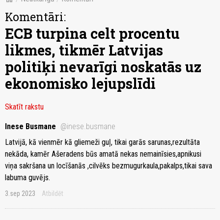
Komentāri:
ECB turpina celt procentu
likmes, tikmēr Latvijas
politiķi nevarīgi noskatās uz
ekonomisko lejupslīdi
Skatīt rakstu
Inese Busmane
@inese.busmane
Latvijā, kā vienmēr kā gliemeži guļ, tikai garās sarunas,rezultāta
nekāda, kamēr Ašeradens būs amatā nekas nemainīsies,apnikusi
viņa sakršana un locīšanās ,cilvēks bezmugurkaula,pakalps,tikai sava
labuma guvējs.
3.sep 2023
Atbildēt