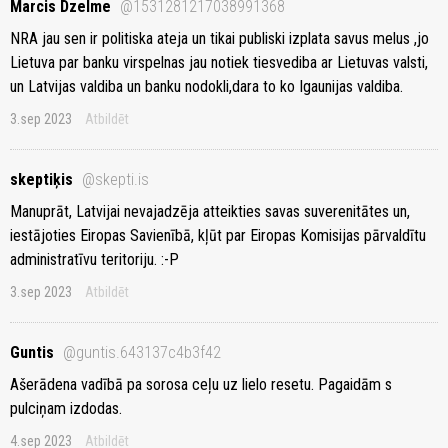
Marcis Dzelme
@1531281217038991368
NRA jau sen ir politiska ateja un tikai publiski izplata savus melus ,jo
Lietuva par banku virspelnas jau notiek tiesvediba ar Lietuvas valsti,
un Latvijas valdiba un banku nodokli,dara to ko Igaunijas valdiba.
3.sep 2023
Atbildēt
skeptiķis
@skepti.is
Manuprāt, Latvijai nevajadzēja atteikties savas suverenitātes un,
iestājoties Eiropas Savienībā, kļūt par Eiropas Komisijas pārvaldītu
administratīvu teritoriju. :-P
3.sep 2023
Atbildēt
Guntis
@guntis.643137c4b3f42
Ašerādena vadībā pa sorosa ceļu uz lielo resetu. Pagaidām s
pulciņam izdodas.
4.sep 2023
Atbildēt