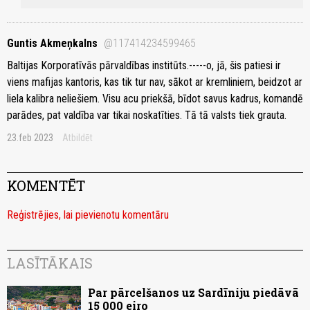
Guntis Akmeņkalns
@117414234599465
Baltijas Korporatīvās pārvaldības institūts.-----o, jā, šis patiesi ir
viens mafijas kantoris, kas tik tur nav, sākot ar kremliniem, beidzot ar
liela kalibra neliešiem. Visu acu priekšā, bīdot savus kadrus, komandē
parādes, pat valdība var tikai noskatīties. Tā tā valsts tiek grauta.
23.feb 2023
Atbildēt
KOMENTĒT
Reģistrējies, lai pievienotu komentāru
LASĪTĀKAIS
Par pārcelšanos uz Sardīniju piedāvā
15 000 eiro