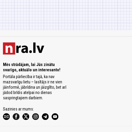
Mēs strādājam, lai Jūs zinātu
svarīgo, aktuālo un interesanto!
Portāla pārliecība ir tajā, ka nav
mazsvarīgu lietu – lasītājs ir ne vien
jāinformē, jābrīdina un jāizglīto, bet arī
jādod brīdis atelpai no dienas
saspringtajiem darbiem.
Sazinies ar mums: