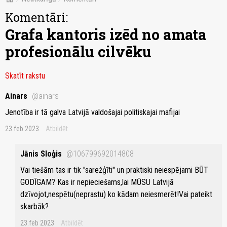
Komentāri:
Grafa kantoris izēd no amata
profesionālu cilvēku
Skatīt rakstu
Ainars
@ainars
Jenotība ir tā galva Latvijā valdošajai politiskajai mafijai
23.feb 2023
Atbildēt
Jānis Sloģis
@106799692014808
Vai tiešām tas ir tik "sarežģīti" un praktiski neiespējami BŪT
GODĪGAM? Kas ir nepieciešams,lai MŪSU Latvijā
dzīvojot,nespētu(neprastu) ko kādam neiesmerēt!Vai pateikt
skarbāk?
23.feb 2023
Atbildēt