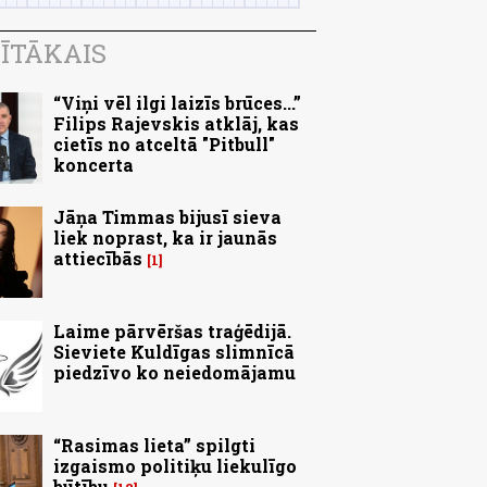
ĪTĀKAIS
“Viņi vēl ilgi laizīs brūces...”
Filips Rajevskis atklāj, kas
cietīs no atceltā "Pitbull"
koncerta
Jāņa Timmas bijusī sieva
liek noprast, ka ir jaunās
attiecībās
1
Laime pārvēršas traģēdijā.
Sieviete Kuldīgas slimnīcā
piedzīvo ko neiedomājamu
“Rasimas lieta” spilgti
izgaismo politiķu liekulīgo
būtību