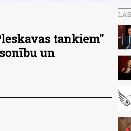
LAS
Pleskavas tankiem"
msonību un