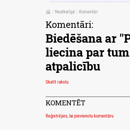
home
/
Neatkarīgā
/
Komentāri
Komentāri:
Biedēšana ar "
liecina par tu
atpalicību
Skatīt rakstu
KOMENTĒT
Reģistrējies, lai pievienotu komentāru