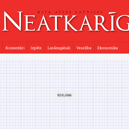
Komentāri
Izpēte
Lasāmgabali
Veselība
Ekonomika