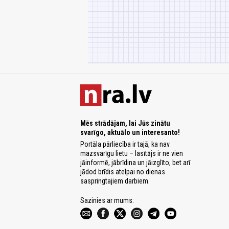
Mēs strādājam, lai Jūs zinātu
svarīgo, aktuālo un interesanto!
Portāla pārliecība ir tajā, ka nav
mazsvarīgu lietu – lasītājs ir ne vien
jāinformē, jābrīdina un jāizglīto, bet arī
jādod brīdis atelpai no dienas
saspringtajiem darbiem.
Sazinies ar mums: