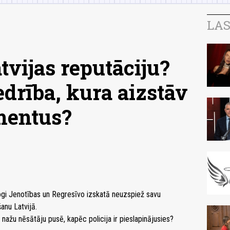
LAS
tvijas reputāciju?
edrība, kura aizstāv
mentus?
ogi Jenotības un Regresīvo izskatā neuzspiež savu
anu Latvijā.
 nažu nēsātāju pusē, kapēc policija ir pieslapinājusies?