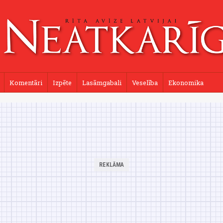
Komentāri
Izpēte
Lasāmgabali
Veselība
Ekonomika