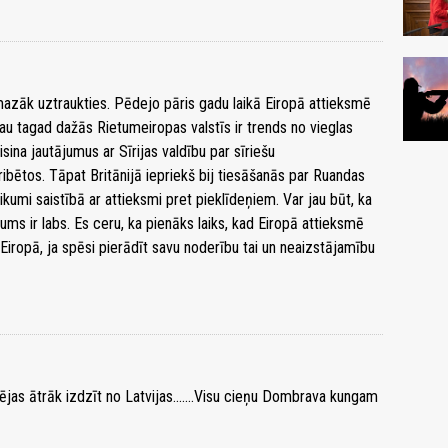
mazāk uztraukties. Pēdejo pāris gadu laikā Eiropā attieksmē
au tagad dažās Rietumeiropas valstīs ir trends no vieglas
sina jautājumus ar Sīrijas valdību par sīriešu
ribētos. Tāpat Britānijā iepriekš bij tiesāšanās par Ruandas
likumi saistībā ar attieksmi pret pieklīdeņiem. Var jau būt, ka
kums ir labs. Es ceru, ka pienāks laiks, kad Eiropā attieksmē
Eiropā, ja spēsi pierādīt savu noderību tai un neaizstājamību
ējas ātrāk izdzīt no Latvijas.......Visu cieņu Dombrava kungam