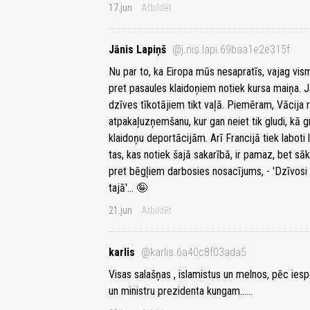
17.jun
Atbildēt
Jānis Lapiņš
@j.nis.lapi.69baa1e2e315f
Nu par to, ka Eiropa mūs nesapratīs, vajag vis
pret pasaules klaidoņiem notiek kursa maiņa. J
dzīves tīkotājiem tikt vaļā. Piemēram, Vācija ri
atpakaļuzņemšanu, kur gan neiet tik gludi, kā g
klaidoņu deportācijām. Arī Francijā tiek laboti 
tas, kas notiek šajā sakarībā, ir pamaz, bet sā
pret bēgļiem darbosies nosacījums, - 'Dzīvosi 
tajā'... 🤪
21.jun
Atbildēt
karlis
@karlis.6a40c8f03ada5
Visas salašņas , islamistus un melnos, pēc iesp
un ministru prezidenta kungam......