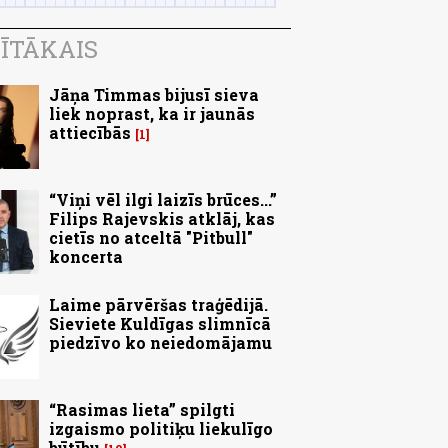
ĪTĀKAIS
Jāņa Timmas bijusī sieva
liek noprast, ka ir jaunās
attiecībās
1
“Viņi vēl ilgi laizīs brūces...”
Filips Rajevskis atklāj, kas
cietīs no atceltā "Pitbull"
koncerta
Laime pārvēršas traģēdijā.
Sieviete Kuldīgas slimnīcā
piedzīvo ko neiedomājamu
“Rasimas lieta” spilgti
izgaismo politiķu liekulīgo
būtību