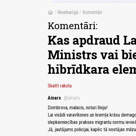
home
/
Neatkarīgā
/
Komentāri
Komentāri:
Kas apdraud La
Ministrs vai bi
hibrīdkara ele
Skatīt rakstu
Ainars
@ainars
Dombrova, malacis, noturi līniju!
Lai visādi varavīksnes un kremļa krāsu demag
slepkavniecības prakses migrantu normu ievieš
Jā, jautājums policijai, kapēc tā nostājas milzu