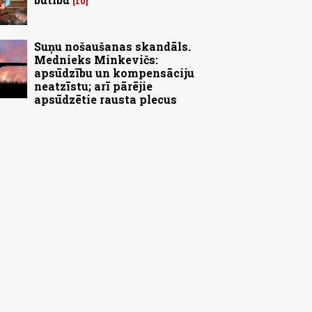
10
Suņu nošaušanas skandāls.
Mednieks Minkevičs:
apsūdzību un kompensāciju
neatzīstu; arī pārējie
apsūdzētie rausta plecus