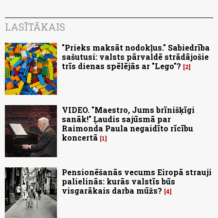
LASĪTĀKAIS
"Prieks maksāt nodokļus." Sabiedrība
sašutusi: valsts pārvaldē strādājošie
trīs dienas spēlējās ar "Lego"?
2
VIDEO. "Maestro, Jums brīnišķīgi
sanāk!" Ļaudis sajūsmā par
Raimonda Paula negaidīto rīcību
koncertā
1
Pensionēšanās vecums Eiropā strauji
palielinās: kurās valstīs būs
visgarākais darba mūžs?
4