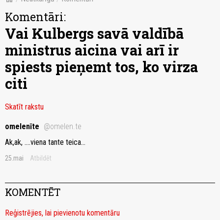
Komentāri:
Vai Kulbergs savā valdībā
ministrus aicina vai arī ir
spiests pieņemt tos, ko virza
citi
Skatīt rakstu
omelenīte
@omelen.te
Ak,ak, ....viena tante teica...
25.mai
Atbildēt
KOMENTĒT
Reģistrējies, lai pievienotu komentāru