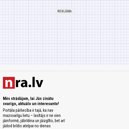
Mēs strādājam, lai Jūs zinātu
svarīgo, aktuālo un interesanto!
Portāla pārliecība ir tajā, ka nav
mazsvarīgu lietu – lasītājs ir ne vien
jāinformē, jābrīdina un jāizglīto, bet arī
jādod brīdis atelpai no dienas