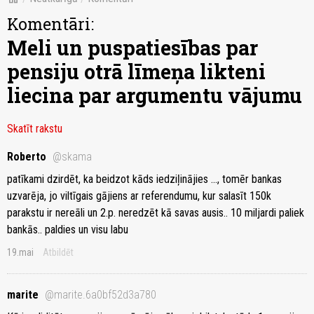
Komentāri:
Meli un puspatiesības par
pensiju otrā līmeņa likteni
liecina par argumentu vājumu
Skatīt rakstu
Roberto
@skama
patīkami dzirdēt, ka beidzot kāds iedziļinājies ..., tomēr bankas
uzvarēja, jo viltīgais gājiens ar referendumu, kur salasīt 150k
parakstu ir nereāli un 2.p. neredzēt kā savas ausis.. 10 miljardi paliek
bankās.. paldies un visu labu
19.mai
Atbildēt
marite
@marite.6a0bf52d3a780