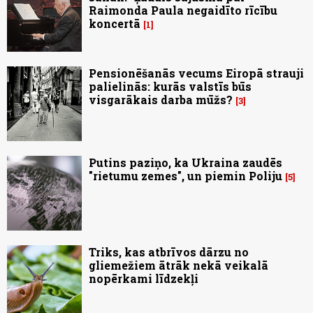
Raimonda Paula negaidīto rīcību
koncertā
1
Pensionēšanās vecums Eiropā strauji
palielinās: kurās valstīs būs
visgarākais darba mūžs?
3
Putins paziņo, ka Ukraina zaudēs
"rietumu zemes", un piemin Poliju
5
Triks, kas atbrīvos dārzu no
gliemežiem ātrāk nekā veikalā
nopērkami līdzekļi