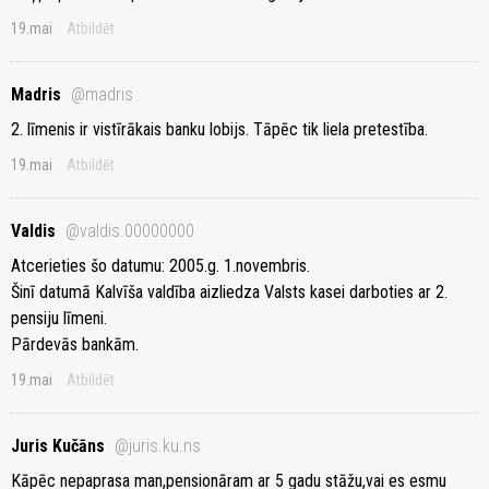
19.mai
Atbildēt
Madris
@madris
2. līmenis ir vistīrākais banku lobijs. Tāpēc tik liela pretestība.
19.mai
Atbildēt
Valdis
@valdis.00000000
Atcerieties šo datumu: 2005.g. 1.novembris.
Šinī datumā Kalvīša valdība aizliedza Valsts kasei darboties ar 2.
pensiju līmeni.
Pārdevās bankām.
19.mai
Atbildēt
Juris Kučāns
@juris.ku.ns
Kāpēc nepaprasa man,pensionāram ar 5 gadu stāžu,vai es esmu