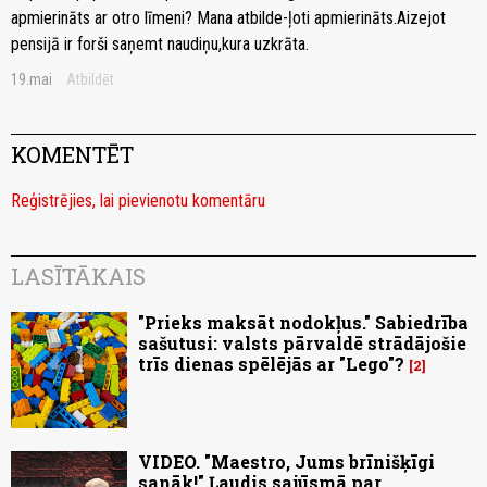
apmierināts ar otro līmeni? Mana atbilde-ļoti apmierināts.Aizejot
pensijā ir forši saņemt naudiņu,kura uzkrāta.
19.mai
Atbildēt
KOMENTĒT
Reģistrējies, lai pievienotu komentāru
LASĪTĀKAIS
"Prieks maksāt nodokļus." Sabiedrība
sašutusi: valsts pārvaldē strādājošie
trīs dienas spēlējās ar "Lego"?
2
VIDEO. "Maestro, Jums brīnišķīgi
sanāk!" Ļaudis sajūsmā par