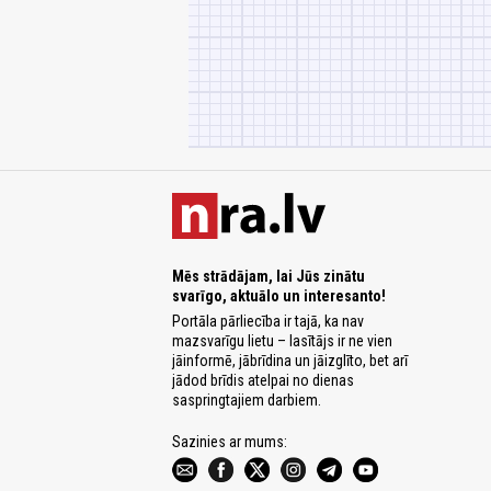
Mēs strādājam, lai Jūs zinātu
svarīgo, aktuālo un interesanto!
Portāla pārliecība ir tajā, ka nav
mazsvarīgu lietu – lasītājs ir ne vien
jāinformē, jābrīdina un jāizglīto, bet arī
jādod brīdis atelpai no dienas
saspringtajiem darbiem.
Sazinies ar mums: