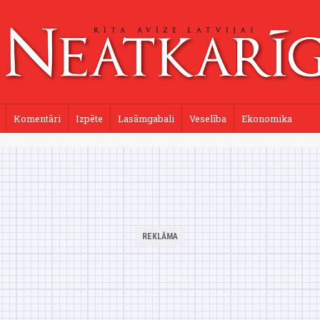
Komentāri
Izpēte
Lasāmgabali
Veselība
Ekonomika