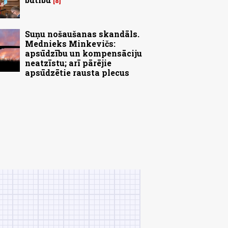
8
Suņu nošaušanas skandāls.
Mednieks Minkevičs:
apsūdzību un kompensāciju
neatzīstu; arī pārējie
apsūdzētie rausta plecus