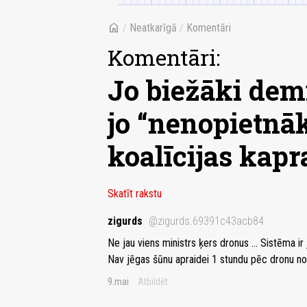
home
/
Neatkarīgā
/
Komentāri
Komentāri:
Jo biežāki demi
jo “nenopietnāk
koalīcijas kapr
Skatīt rakstu
zigurds
@zigurds.69391c43acb84
Ne jau viens ministrs ķers dronus ... Sistēma 
Nav jēgas šūnu apraidei 1 stundu pēc dronu nok
9.mai
Atbildēt