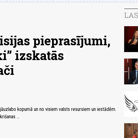
LAS
sijas pieprasījumi,
i” izskatās
ači
ir jāuzlabo kopumā un no visiem valsts resursiem un iestādēm.
rišanas ...