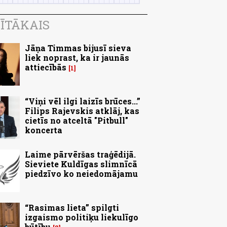
ĪTĀKAIS
Jāņa Timmas bijusī sieva
liek noprast, ka ir jaunās
attiecībās
1
“Viņi vēl ilgi laizīs brūces...”
Filips Rajevskis atklāj, kas
cietīs no atceltā "Pitbull"
koncerta
Laime pārvēršas traģēdijā.
Sieviete Kuldīgas slimnīcā
piedzīvo ko neiedomājamu
“Rasimas lieta” spilgti
izgaismo politiķu liekulīgo
būtību