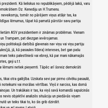
ki prezidenti. Kā lieliskus no republikāņiem, pēdējā laikā, varu
emokrātiem Dz. Kenediju un H.Trumenu.
ai neveiksmju, tomēr no pārējiem viņus atšķir tas, ka
bildīgus lēmumus, tāpat kā pamatā pārstāv savu partiju
īm lietām ASV prezidentiem ir zināmas problēmas. Vienam
un Trampam, pat diezgan ievērojamas.
iņu politiskajā darbībā glavenais nav viņu vai viņu partiju
les(jā, jā, kā pasaules līdera) intereses, bet gan pašu
 mani teiks palestīnieši vai ebreji, kā par mani nākamajās
tes, geji u.t.t.
ie lēmumi netiek pieņemti. Tāpēc arī šoreiz demokrāti
 tikai otra galējība. Uzskata sevi par pirmo cilvēku pasaulē,
 noteikumi vai morālas vērtības. Viņš ir narciss, kas domā
pvainojas. Un trakākais ir tas, ka viņš savā komandā sapulcinās
kas nevis objektīvi analizēs situāciju un piedāvās viņam
tē un teiks tikai to, ko šis grib dzirdēt.
ikai un arī mums Latvijā.