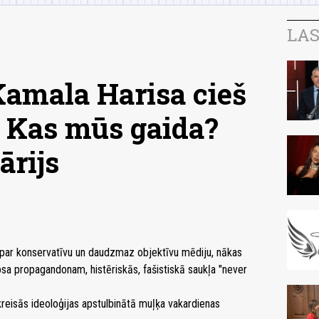
LAS
amala Harisa cieš
 Kas mūs gaida?
ārijs
go par konservatīvu un daudzmaz objektīvu mēdiju, nākas
orosa propagandonam, histēriskās, fašistiskā saukļa "never
 kreisās ideoloģijas apstulbinātā muļķa vakardienas