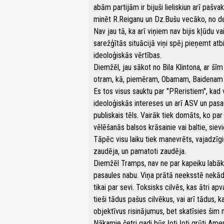
abām partijām ir bijuši lieliskiun arī pašva
minēt R.Reiganu un Dz.Bušu vecāko, no d
Nav jau tā, ka arī viņiem nav bijis kļūdu v
sarežģītās situācijā viņi spēj pieņemt at
ideoloģiskās vērtības.
Diemžēl, jau sākot no Bila Klintona, ar š
otram, kā, piemēram, Obamam, Baidenam 
Es tos visus sauktu par "PReristiem", kad v
ideoloģiskās intereses un arī ASV un pasau
publiskais tēls. Vairāk tiek domāts, ko par
vēlēšanās balsos krāsainie vai baltie, sievie
Tāpēc visu laiku tiek manevrēts, vajadzīg
zaudēja, un pamatoti zaudēja.
Diemžēl Tramps, nav ne par kapeiku labāks,
pasaules nabu. Viņa prātā neeksstē nekādi
tikai par sevi. Toksisks cilvēs, kas ātri a
tieši tādus pašus cilvēkus, vai arī tādus, 
objektīvus risinājumus, bet skatīsies šim mu
Nākamie četri gadi būs ļoti ļoti grūti Amer