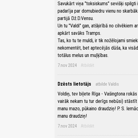
Savukārt viņa "toksiskums" sevišķi spilgti
padarīja par domubiedru vienu no skarbāk
partijā Dž.D.Vensu.
Un tu "Valdi" gan, atšķirībā no cilvēkiem ar 
apkārt savāks Tramps.
Tas, ko tu te muldi, ir tik nožēlojami smiek
nekomentēt, bet aptecējās dūša, ka visādi "
totālus melus un muļķības.
7.nov 2024
Atbildēt
Dzēsts lietotājs
atbilde Valdis
Voldiņ, tev biļete Rīga - Vašingtona rokās 
vairāk nekam tu tur derīgs nebūsi) stāstīt 
manu mazo, pūkaino draudziņ! P. S. Iemācie
manu draudziņ!
7.nov 2024
Atbildēt