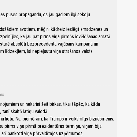
vienas puses propagandu, es jau gadiem ilgi sekoju
as dažādiem avotiem, mēģini kādreiz ieslēgt smadzenes un
izpelnījies, ka jau pat pirms viņa pirmās ievēlēšanas amatā
vēsturē absolūti bezprecedenta vajāšans kampaņa un
m līdzekļiem, lai nepieļautu viņa atrašanos valsts
nio
ojumiem un nekarini šeit birkas, tikai tāpēc, ka kāda
t, tanī skaitā latīņu valodā.
mu lietu. Nu, piemēram, ka Tramps ir veiksmīgs biznesmenis.
jau pirms viņa pirmā prezidentūras termiņa, viņam bija
n arī bankroti viņa pārvaldītajos uzņēmumos.