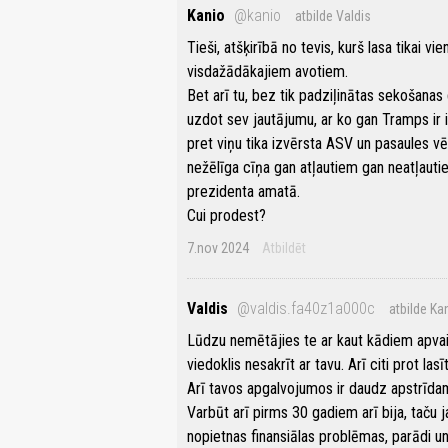
Kanio
@kanio
atbilde Valdis
Tieši, atšķirībā no tevis, kurš lasa tikai 
visdažādākajiem avotiem.
Bet arī tu, bez tik padziļinātas sekošan
uzdot sev jautājumu, ar ko gan Tramps ir 
pret viņu tika izvērsta ASV un pasaules 
nežēlīga cīņa gan atļautiem gan neatļautie
prezidenta amatā.
Cui prodest?
7.nov 2024
Atbildēt
Valdis
@valdis.fa40z1a000c
atbilde Ka
Lūdzu nemētājies te ar kaut kādiem apvain
viedoklis nesakrīt ar tavu. Arī citi prot lasī
Arī tavos apgalvojumos ir daudz apstrīda
Varbūt arī pirms 30 gadiem arī bija, taču 
nopietnas finansiālas problēmas, parādi u