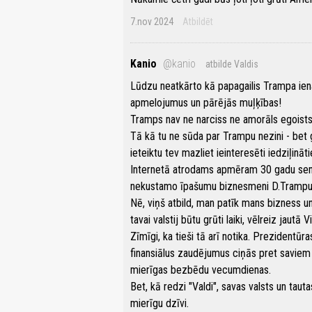
7.nov 2024
Atbildēt
Kanio
@kanio
atbilde Valdis
Lūdzu neatkārto kā papagailis Trampa ien
apmelojumus un pārējās muļķības!
Tramps nav ne narciss ne amorāls egoists 
Tā kā tu ne sūda par Trampu nezini - bet ga
ieteiktu tev mazliet ieinteresēti iedziļin
Internetā atrodams apmēram 30 gadu sens 
nekustamo īpašumu biznesmeni D.Trampu un
Nē, viņš atbild, man patīk mans bizness u
tavai valstij būtu grūti laiki, vēlreiz jautā 
Zīmīgi, ka tieši tā arī notika. Prezidentūr
finansiālus zaudējumus ciņās pret saviem 
mierīgas bezbēdu vecumdienas.
Bet, kā redzi "Valdi", savas valsts un tau
mierīgu dzīvi.