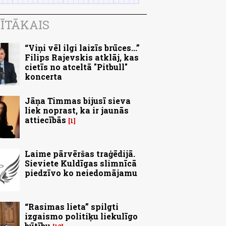
ĪTĀKAIS
“Viņi vēl ilgi laizīs brūces...”
Filips Rajevskis atklāj, kas
cietīs no atceltā "Pitbull"
koncerta
Jāņa Timmas bijusī sieva
liek noprast, ka ir jaunās
attiecībās
1
Laime pārvēršas traģēdijā.
Sieviete Kuldīgas slimnīcā
piedzīvo ko neiedomājamu
“Rasimas lieta” spilgti
izgaismo politiķu liekulīgo
būtību