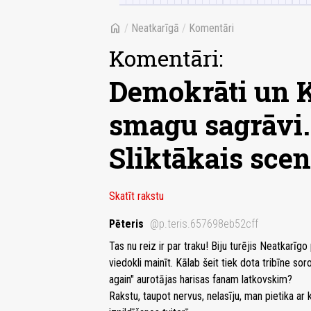
home
/
Neatkarīgā
/
Komentāri
Komentāri:
Demokrāti un K
smagu sagrāvi.
Sliktākais scen
Skatīt rakstu
Pēteris
@p.teris.657698eb52cff
Tas nu reiz ir par traku! Biju turējis Neatkarī
viedokli mainīt. Kālab šeit tiek dota tribīne s
again" aurotājas harisas fanam latkovskim?
Rakstu, taupot nervus, nelasīju, man pietika ar