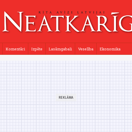
Komentāri
Izpēte
Lasāmgabali
Veselība
Ekonomika