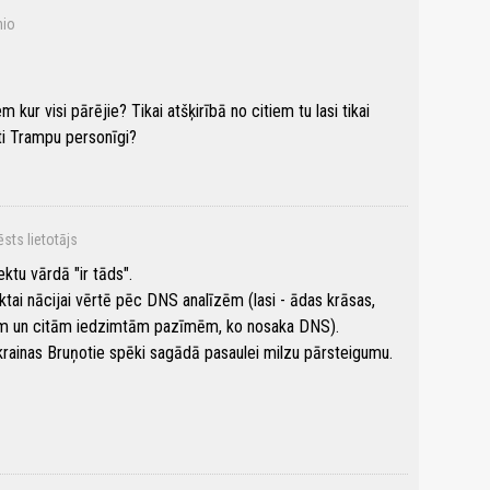
nio
kur visi pārējie? Tikai atšķirībā no citiem tu lasi tikai
ti Trampu personīgi?
ēsts lietotājs
ektu vārdā "ir tāds".
iktai nācijai vērtē pēc DNS analīzēm (lasi - ādas krāsas,
cīm un citām iedzimtām pazīmēm, ko nosaka DNS).
rainas Bruņotie spēki sagādā pasaulei milzu pārsteigumu.