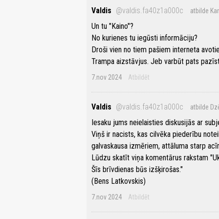
Valdis
@valdis.fa40z1a000c
atbilde Ka
Un tu "Kaino"?
No kurienes tu iegūsti informāciju?
Droši vien no tiem pašiem interneta avotiem 
Trampa aizstāvjus. Jeb varbūt pats pazīs
7.nov 2024
Atbildēt
Valdis
@valdis.fa40z1a000c
atbilde Dz
Iesaku jums neielaisties diskusijās ar subj
Viņš ir nacists, kas cilvēka piederību note
galvaskausa izmēriem, attāluma starp a
Lūdzu skatīt viņa komentārus rakstam "Uk
Šīs brīvdienas būs izšķirošas."
(Bens Latkovskis)
7.nov 2024
Atbildēt