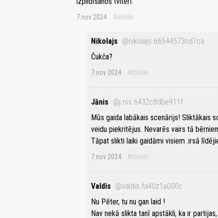
izpildīšanos tviterī.
7.nov 2024
Atbildēt
Nikolajs
@nikolajs.66544573cd7ca
Čukča?
7.nov 2024
Atbildēt
Jānis
@j.nis.6432c8dbe911f
Mūs gaida labākais scenārijs! Sliktākais s
veidu piekritējus. Nevarēs vairs tā bērn
Tāpat slikti laiki gaidāmi visiem .irsā līdē
7.nov 2024
Atbildēt
Valdis
@valdis.fa40z1a000c
Nu Pēter, tu nu gan laid !
Nav nekā slikta tanī apstākli, ka ir partij