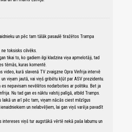
aidnieku un pēc tam tālāk pasaulē tiražētos Trampa
ne toksisks cilvēks.
n tikai to, ko gadiem ilgi kladzina viņa apmelotāji, tad
āties tēmās, kuras komentē.
video, kurā slavenā TV zvaigzne Opra Vinfrija intervē
 viņam jautā, vai viņš gribētu kļūt par ASV prezidentu.
n es nepavisam nevēlētos nodarboties ar politiku. Bet ja
Vinfrija. Nu tad gan es nāktu valstij palīgā, atbild Tramps.
as laikā un arī pēc tam, viņam nācās ciest milzīgus
ienaidniekiem un nelabvēļiem, lai gan viņš varēja pavadīt
tas intereses viņš tur augstākā vērtē nekā paša labumu un