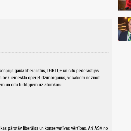
cenārijs gaida liberālistus, LGBTQ+ un citu pederastijas
iem bez iemeskla operēt dzimorgānus, vecākiem nezinot.
jiem un citu bīdītājiem uz atomkaru.
as, kas pārstāv liberālas un konservatīvas vērtības. Arī ASV no