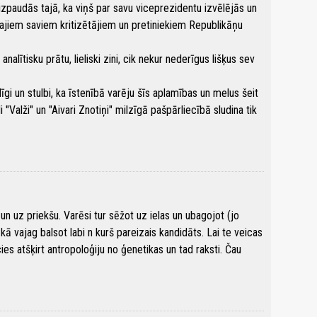
 izpaudās tajā, ka viņš par savu viceprezidentu izvēlējās un
ajiem saviem kritizētājiem un pretiniekiem Republikāņu
analītisku prātu, lieliski zini, cik nekur nederīgus lišķus sev
līgi un stulbi, ka īstenībā varēju šīs aplamības un melus šeit
Valži" un "Aivari Znotiņi" milzīgā pašpārliecībā sludina tik
un uz priekšu. Varēsi tur sēžot uz ielas un ubagojot (jo
kā vajag balsot labi n kurš pareizais kandidāts. Lai te veicas
s atšķirt antropoloģiju no ģenetikas un tad raksti. Čau