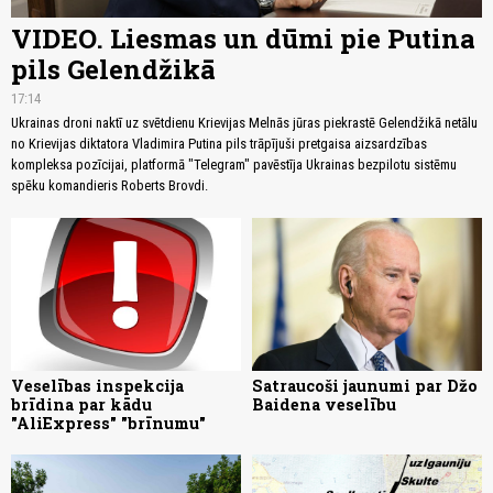
VIDEO. Liesmas un dūmi pie Putina
pils Gelendžikā
17:14
Ukrainas droni naktī uz svētdienu Krievijas Melnās jūras piekrastē Gelendžikā netālu
no Krievijas diktatora Vladimira Putina pils trāpījuši pretgaisa aizsardzības
kompleksa pozīcijai, platformā "Telegram" pavēstīja Ukrainas bezpilotu sistēmu
spēku komandieris Roberts Brovdi.
Veselības inspekcija
Satraucoši jaunumi par Džo
brīdina par kādu
Baidena veselību
"AliExpress" "brīnumu"