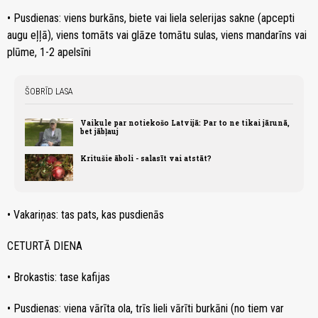
• Pusdienas: viens burkāns, biete vai liela selerijas sakne (apcepti
augu eļļā), viens tomāts vai glāze tomātu sulas, viens mandarīns vai
plūme, 1-2 apelsīni
ŠOBRĪD LASA
Vaikule par notiekošo Latvijā: Par to ne tikai jārunā,
bet jābļauj
Kritušie āboli - salasīt vai atstāt?
• Vakariņas: tas pats, kas pusdienās
CETURTĀ DIENA
• Brokastis: tase kafijas
• Pusdienas: viena vārīta ola, trīs lieli vārīti burkāni (no tiem var