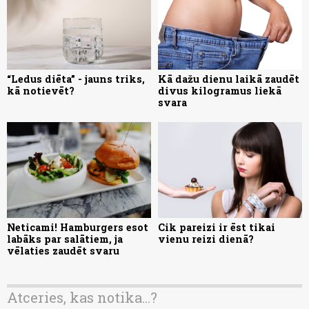
“Ledus diēta” - jauns triks,
Kā dažu dienu laikā zaudēt
kā notievēt?
divus kilogramus liekā
svara
Neticami! Hamburgers esot
Cik pareizi ir ēst tikai
labāks par salātiem, ja
vienu reizi dienā?
vēlaties zaudēt svaru
Atceries, kas notika...?