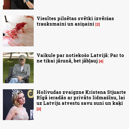
Viesītes pilsētas svētki izvēršas
trauksmaini un asiņaini
2
Vaikule par notiekošo Latvijā: Par to
ne tikai jārunā, bet jābļauj
4
Holivudas zvaigzne Kristena Stjuarte
Rīgā ieradās ar privāto lidmašīnu, lai
uz Latviju atvestu savu suni un kaķi
2