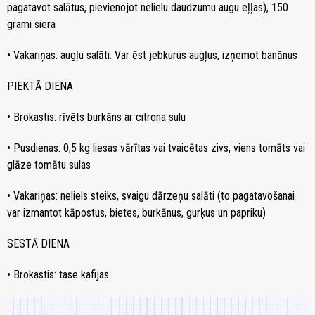
pagatavot salātus, pievienojot nelielu daudzumu augu eļļas), 150
grami siera
• Vakariņas: augļu salāti. Var ēst jebkurus augļus, izņemot banānus
PIEKTĀ DIENA
• Brokastis: rīvēts burkāns ar citrona sulu
• Pusdienas: 0,5 kg liesas vārītas vai tvaicētas zivs, viens tomāts vai
glāze tomātu sulas
• Vakariņas: neliels steiks, svaigu dārzeņu salāti (to pagatavošanai
var izmantot kāpostus, bietes, burkānus, gurķus un papriku)
SESTĀ DIENA
• Brokastis: tase kafijas