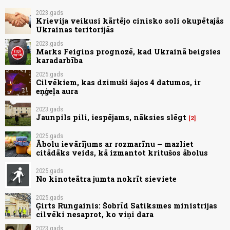
2023.gads
Krievija veikusi kārtējo cinisko soli okupētajās
Ukrainas teritorijās
2023.gads
Marks Feigins prognozē, kad Ukrainā beigsies
karadarbība
2025.gads
Cilvēkiem, kas dzimuši šajos 4 datumos, ir
eņģeļa aura
2023.gads
Jaunpils pili, iespējams, nāksies slēgt
2
2025.gads
Ābolu ievārījums ar rozmarīnu – mazliet
citādāks veids, kā izmantot kritušos ābolus
2025.gads
No kinoteātra jumta nokrīt sieviete
2025.gads
Ģirts Rungainis: Šobrīd Satiksmes ministrijas
cilvēki nesaprot, ko viņi dara
2023.gads