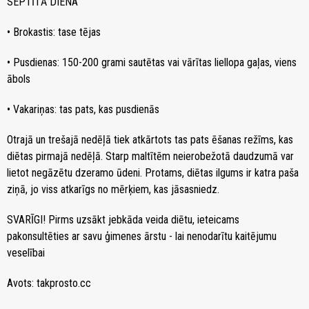
SEPTĪTĀ DIENA
• Brokastis: tase tējas
• Pusdienas: 150-200 grami sautētas vai vārītas liellopa gaļas, viens
ābols
• Vakariņas: tas pats, kas pusdienās
Otrajā un trešajā nedēļā tiek atkārtots tas pats ēšanas režīms, kas
diētas pirmajā nedēļā. Starp maltītēm neierobežotā daudzumā var
lietot negāzētu dzeramo ūdeni. Protams, diētas ilgums ir katra paša
ziņā, jo viss atkarīgs no mērķiem, kas jāsasniedz.
SVARĪGI! Pirms uzsākt jebkāda veida diētu, ieteicams
pakonsultēties ar savu ģimenes ārstu - lai nenodarītu kaitējumu
veselībai
Avots: takprosto.cc