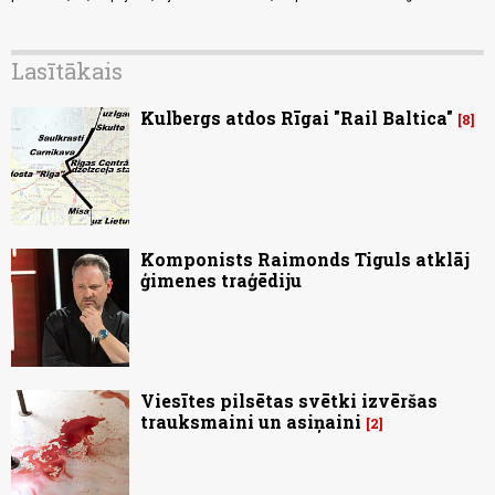
Lasītākais
Kulbergs atdos Rīgai "Rail Baltica"
8
Komponists Raimonds Tiguls atklāj
ģimenes traģēdiju
Viesītes pilsētas svētki izvēršas
trauksmaini un asiņaini
2