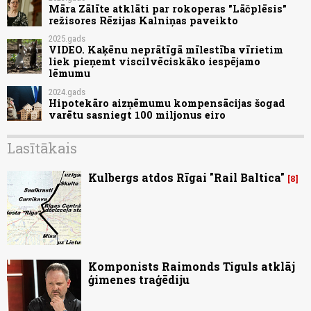
Māra Zālīte atklāti par rokoperas "Lāčplēsis"
režisores Rēzijas Kalniņas paveikto
2025.gads
VIDEO. Kaķēnu neprātīgā mīlestība vīrietim
liek pieņemt viscilvēciskāko iespējamo
lēmumu
2024.gads
Hipotekāro aizņēmumu kompensācijas šogad
varētu sasniegt 100 miljonus eiro
Lasītākais
Kulbergs atdos Rīgai "Rail Baltica"
8
Komponists Raimonds Tiguls atklāj
ģimenes traģēdiju