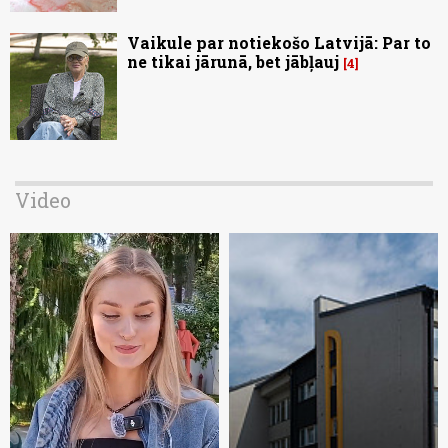
Vaikule par notiekošo Latvijā: Par to
ne tikai jārunā, bet jābļauj
4
Video