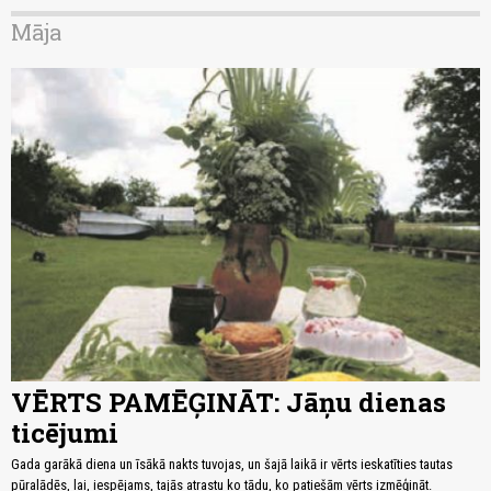
Māja
VĒRTS PAMĒĢINĀT: Jāņu dienas
ticējumi
Gada garākā diena un īsākā nakts tuvojas, un šajā laikā ir vērts ieskatīties tautas
pūralādēs, lai, iespējams, tajās atrastu ko tādu, ko patiešām vērts izmēģināt.