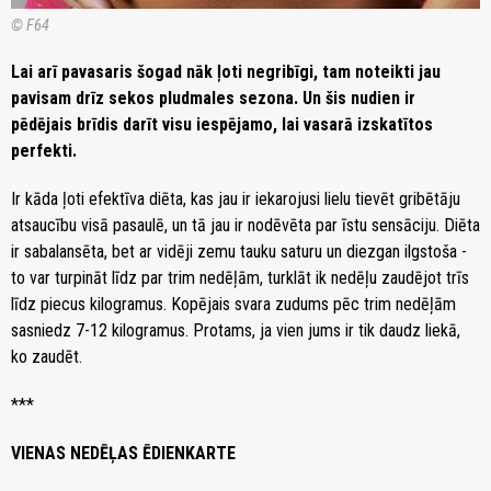
© F64
Lai arī pavasaris šogad nāk ļoti negribīgi, tam noteikti jau
pavisam drīz sekos pludmales sezona. Un šis nudien ir
pēdējais brīdis darīt visu iespējamo, lai vasarā izskatītos
perfekti.
Ir kāda ļoti efektīva diēta, kas jau ir iekarojusi lielu tievēt gribētāju
atsaucību visā pasaulē, un tā jau ir nodēvēta par īstu sensāciju. Diēta
ir sabalansēta, bet ar vidēji zemu tauku saturu un diezgan ilgstoša -
to var turpināt līdz par trim nedēļām, turklāt ik nedēļu zaudējot trīs
līdz piecus kilogramus. Kopējais svara zudums pēc trim nedēļām
sasniedz 7-12 kilogramus. Protams, ja vien jums ir tik daudz liekā,
ko zaudēt.
***
VIENAS NEDĒĻAS ĒDIENKARTE