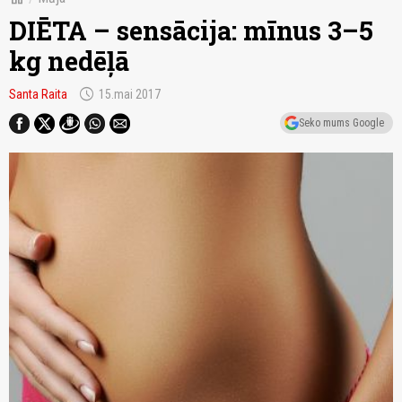
DIĒTA – sensācija: mīnus 3–5
kg nedēļā
schedule
Santa Raita
15.mai 2017
Seko mums Google