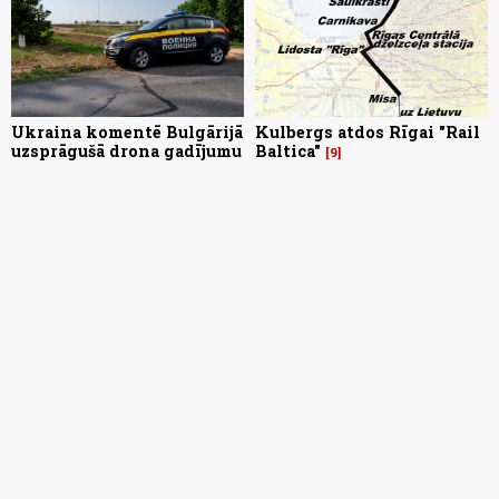
Ukraina komentē Bulgārijā
Kulbergs atdos Rīgai "Rail
uzsprāgušā drona gadījumu
Baltica"
9