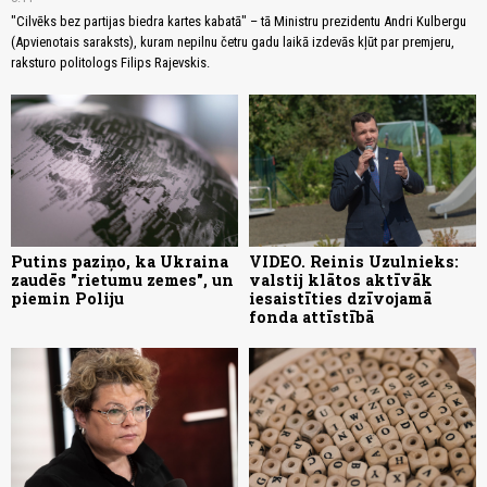
"Cilvēks bez partijas biedra kartes kabatā" – tā Ministru prezidentu Andri Kulbergu
(Apvienotais saraksts), kuram nepilnu četru gadu laikā izdevās kļūt par premjeru,
raksturo politologs Filips Rajevskis.
Putins paziņo, ka Ukraina
VIDEO. Reinis Uzulnieks:
zaudēs "rietumu zemes", un
valstij klātos aktīvāk
piemin Poliju
iesaistīties dzīvojamā
fonda attīstībā