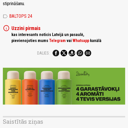
stiprināšanu.
label
BALTOPS 24
info
Uzzini pirmais
kas interesants noticis Latvijā un pasaulē,
pievienojoties mums
Telegram
vai
Whatsapp
kanālā
DALIES:
Saistītās ziņas