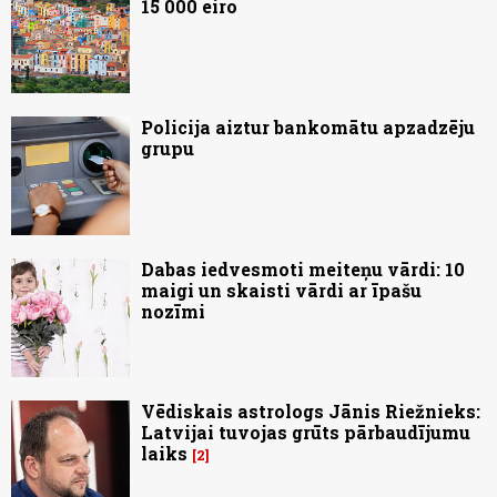
15 000 eiro
Policija aiztur bankomātu apzadzēju
grupu
Dabas iedvesmoti meiteņu vārdi: 10
maigi un skaisti vārdi ar īpašu
nozīmi
Vēdiskais astrologs Jānis Riežnieks:
Latvijai tuvojas grūts pārbaudījumu
laiks
2