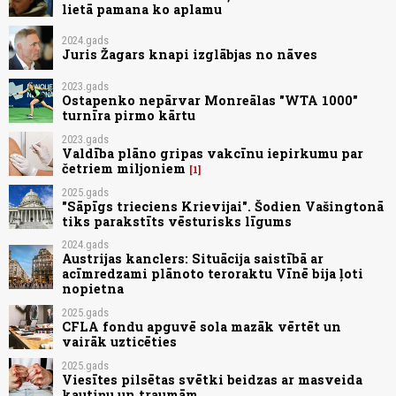
lietā pamana ko aplamu
2024.gads
Juris Žagars knapi izglābjas no nāves
2023.gads
Ostapenko nepārvar Monreālas "WTA 1000"
turnīra pirmo kārtu
2023.gads
Valdība plāno gripas vakcīnu iepirkumu par
četriem miljoniem
1
2025.gads
"Sāpīgs trieciens Krievijai". Šodien Vašingtonā
tiks parakstīts vēsturisks līgums
2024.gads
Austrijas kanclers: Situācija saistībā ar
acīmredzami plānoto teroraktu Vīnē bija ļoti
nopietna
2025.gads
CFLA fondu apguvē sola mazāk vērtēt un
vairāk uzticēties
2025.gads
Viesītes pilsētas svētki beidzas ar masveida
kautiņu un traumām