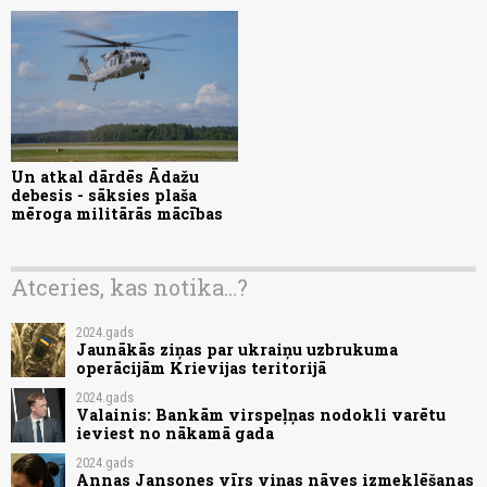
Un atkal dārdēs Ādažu
debesis - sāksies plaša
mēroga militārās mācības
Atceries, kas notika...?
2024.gads
Jaunākās ziņas par ukraiņu uzbrukuma
operācijām Krievijas teritorijā
2024.gads
Valainis: Bankām virspeļņas nodokli varētu
ieviest no nākamā gada
2024.gads
Annas Jansones vīrs viņas nāves izmeklēšanas