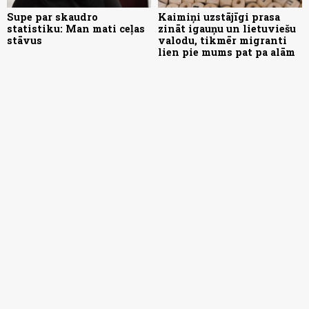
Supe par skaudro
Kaimiņi uzstājīgi prasa
statistiku: Man mati ceļas
zināt igauņu un lietuviešu
stāvus
valodu, tikmēr migranti
lien pie mums pat pa alām