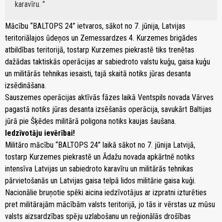
karavīru.
Mācību “BALTOPS 24” ietvaros, sākot no 7. jūnija, Latvijas
teritoriālajos ūdeņos un Zemessardzes 4. Kurzemes brigādes
atbildības teritorijā, tostarp Kurzemes piekrastē tiks trenētas
dažādas taktiskās operācijas ar sabiedroto valstu kuģu, gaisa kuģu
un militārās tehnikas iesaisti, tajā skaitā notiks jūras desanta
izsēdināšana.
Sauszemes operācijas aktīvās fāzes laikā Ventspils novada Vārves
pagastā notiks jūras desanta izsēšanās operācija, savukārt Baltijas
jūrā pie Šķēdes militārā poligona notiks kaujas šaušana.
Iedzīvotāju ievērībai!
Militāro mācību “BALTOPS 24” laikā sākot no 7. jūnija Latvijā,
tostarp Kurzemes piekrastē un Ādažu novada apkārtnē notiks
intensīva Latvijas un sabiedroto karavīru un militārās tehnikas
pārvietošanās un Latvijas gaisa telpā lidos militārie gaisa kuģi.
Nacionālie bruņotie spēki aicina iedzīvotājus ar izpratni izturēties
pret militārajām mācībām valsts teritorijā, jo tās ir vērstas uz mūsu
valsts aizsardzības spēju uzlabošanu un reģionālās drošības