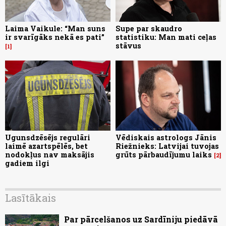
Laima Vaikule: “Man suns
Supe par skaudro
ir svarīgāks nekā es pati”
statistiku: Man mati ceļas
stāvus
1
Ugunsdzēsējs regulāri
Vēdiskais astrologs Jānis
laimē azartspēlēs, bet
Riežnieks: Latvijai tuvojas
nodokļus nav maksājis
grūts pārbaudījumu laiks
2
gadiem ilgi
Lasītākais
Par pārcelšanos uz Sardīniju piedāvā