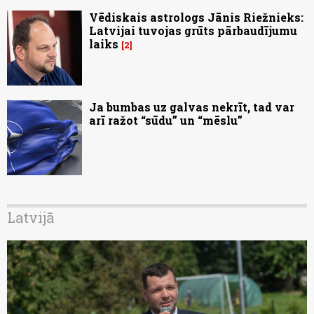
Vēdiskais astrologs Jānis Riežnieks:
Latvijai tuvojas grūts pārbaudījumu
laiks
2
Ja bumbas uz galvas nekrīt, tad var
arī ražot “sūdu” un “mēslu”
Latvijā