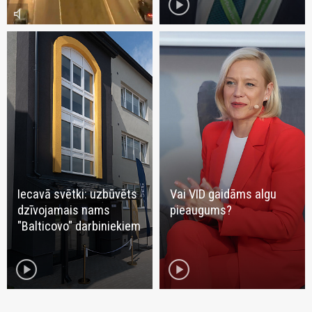
play_circle
volume_mute
Iecavā svētki: uzbūvēts
Vai VID gaidāms algu
dzīvojamais nams
pieaugums?
"Balticovo" darbiniekiem
play_circle
play_circle