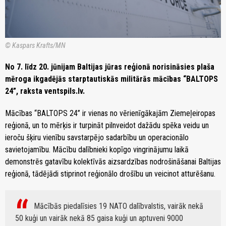
© Kaspars Krafts/MN
No 7. līdz 20. jūnijam Baltijas jūras reģionā norisināsies plaša
mēroga ikgadējās starptautiskās militārās mācības “BALTOPS
24”, raksta ventspils.lv.
Mācības “BALTOPS 24” ir vienas no vērienīgākajām Ziemeļeiropas
reģionā, un to mērķis ir turpināt pilnveidot dažādu spēka veidu un
ieroču šķiru vienību savstarpējo sadarbību un operacionālo
savietojamību. Mācību dalībnieki kopīgo vingrinājumu laikā
demonstrēs gatavību kolektīvās aizsardzības nodrošināšanai Baltijas
reģionā, tādējādi stiprinot reģionālo drošību un veicinot atturēšanu.
Mācībās piedalīsies 19 NATO dalībvalstis, vairāk nekā
50 kuģi un vairāk nekā 85 gaisa kuģi un aptuveni 9000