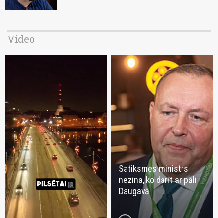
Video
Satiksmes ministrs
nezina, ko darīt ar pāli
Daugavā