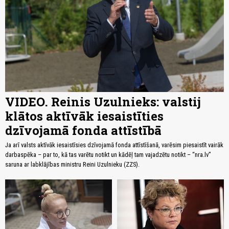
VIDEO. Reinis Uzulnieks: valstij
klātos aktīvāk iesaistīties
dzīvojamā fonda attīstībā
Ja arī valsts aktīvāk iesaistīsies dzīvojamā fonda attīstīšanā, varēsim piesaistīt vairāk
darbaspēka – par to, kā tas varētu notikt un kādēļ tam vajadzētu notikt – “nra.lv”
saruna ar labklājības ministru Reini Uzulnieku (ZZS).