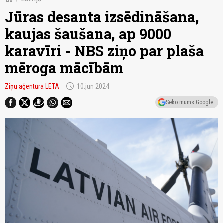
Jūras desanta izsēdināšana,
kaujas šaušana, ap 9000
karavīri - NBS ziņo par plaša
mēroga mācībām
schedule
Ziņu aģentūra LETA
10.jun 2024
Seko mums Google